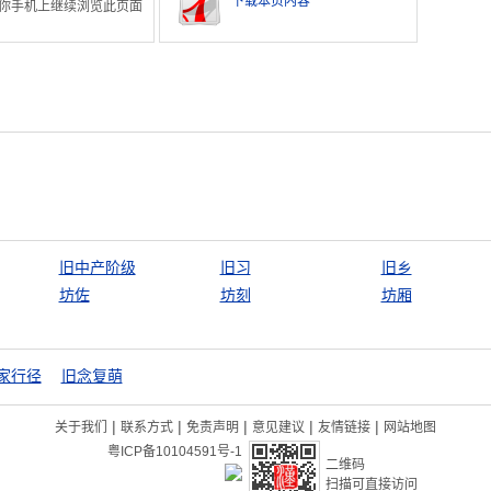
下载本页内容
你手机上继续浏览此页面
旧中产阶级
旧习
旧乡
坊佐
坊刻
坊厢
家行径
旧念复萌
|
|
|
|
|
关于我们
联系方式
免责声明
意见建议
友情链接
网站地图
粤ICP备10104591号-1
二维码
扫描可直接访问