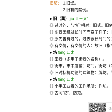
旧防：
1.旧堤。
2.旧有的禁例。
●
旧
（舊）
jiù ㄐㄧㄡˋ
◎ 过时的，与“新”相对：旧式。旧
◎ 东西因经过长时间而变了样子：
◎ 原先曾有过的，过去很长时间的
◎ 有交情，有交情的人：故旧（指
●
坊
fāng ㄈㄤˉ
◎ 里巷（多用于街巷的名称）。
◎ 街市，市中店铺：坊间。街坊（
◎ 旧时标榜功德的建筑物：牌坊。
●
坊
fáng ㄈㄤˊ
◎ 小手工业者的工作场所：作坊。
◎ 古同“防”，防范。
试