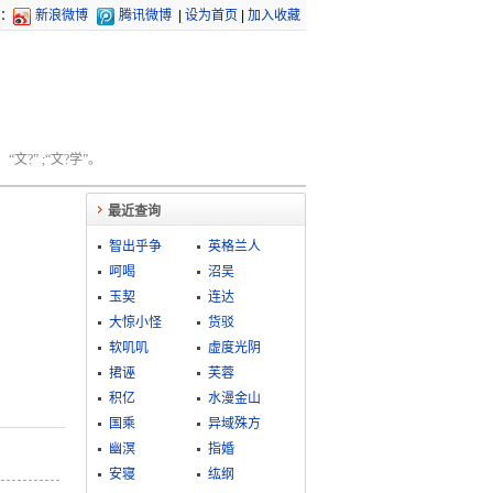
：
新浪微博
腾讯微博
|
设为首页
|
加入收藏
文?” ;“文?学”。
最近查询
智出乎争
英格兰人
呵喝
沼吴
玉契
连达
大惊小怪
货驳
软叽叽
虚度光阴
捃诬
芙蓉
积亿
水漫金山
国乘
异域殊方
幽溟
指婚
安寝
纮纲