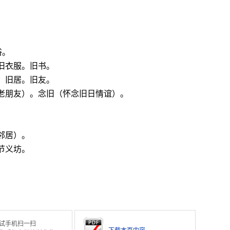
俗。
旧衣服。旧书。
：旧居。旧友。
老朋友）。念旧（怀念旧日情谊）。
邻居）。
节义坊。
试手机扫一扫