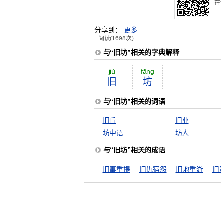
在
分享到：
更多
阅读(1698次)
与“旧坊”相关的字典解释
jiù
fāng
旧
坊
与“旧坊”相关的词语
旧丘
旧业
坊中语
坊人
与“旧坊”相关的成语
旧事重提
旧仇宿怨
旧地重游
旧