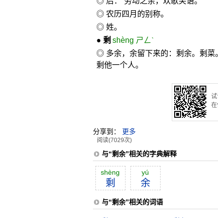
◎ 后：“劳动之余，欢歌笑语。”
◎ 农历四月的别称。
◎ 姓。
●
剩
shèng ㄕㄥˋ
◎ 多余，余留下来的：剩余。剩菜
剩他一个人。
试
在
分享到：
更多
阅读(7029次)
与“剩余”相关的字典解释
shèng
yú
剩
余
与“剩余”相关的词语