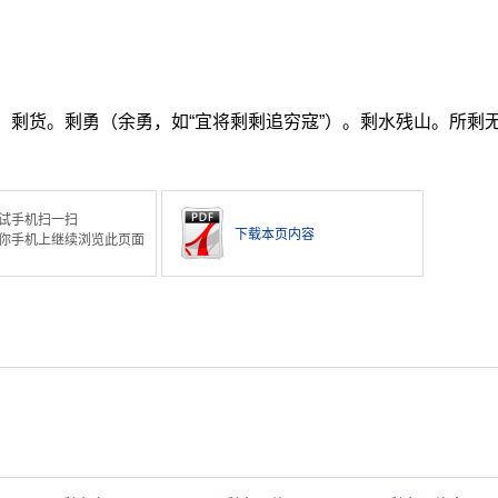
。剩货。剩勇（余勇，如“宜将剩剩追穷寇”）。剩水残山。所剩
试手机扫一扫
下载本页内容
你手机上继续浏览此页面