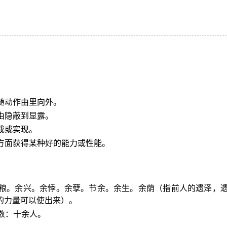
随动作由里向外。
由隐蔽到显露。
成或实现。
一方面获得某种好的能力或性能。
余粮。余兴。余悸。余孽。节余。余生。余荫（指前人的遗泽，
的力量可以使出来）。
数：十余人。