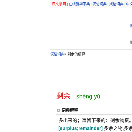
汉文学网
|
在线新华字典
|
汉语词典
|
成语词典
|
中
汉语词典
>
剩余的解释
剩余
shèng yú
词典解释
多出来的；遗留下来的：剩余物资
[surplus;remainder]
多余之物,多