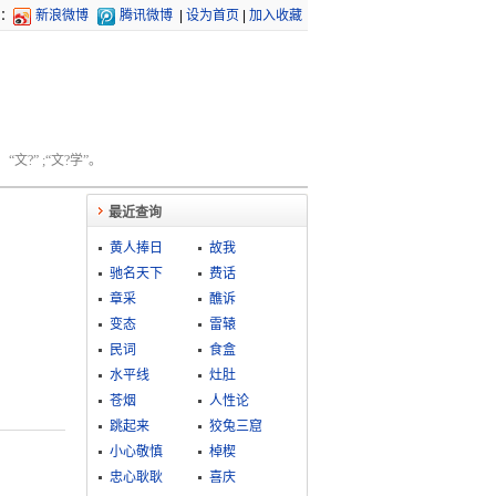
：
新浪微博
腾讯微博
|
设为首页
|
加入收藏
文?” ;“文?学”。
最近查询
黄人捧日
故我
驰名天下
费话
章采
醮诉
变态
雷辕
民词
食盒
水平线
灶肚
苍烟
人性论
跳起来
狡兔三窟
小心敬慎
棹楔
忠心耿耿
喜庆