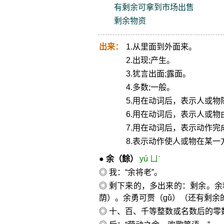
有剩余可拿到市场出售
剩余物资
出来：
1.从里面到外面来。
2.出现;产生。
3.犹言出面;露面。
4.多数;一般。
5.用在动词后，表示人或物
6.用在动词后，表示人或物
7.用在动词后，表示动作完
8.表示动作使人或物在某
●
余
（餘）
yú ㄩˊ
◎ 我：“余将老”。
◎ 剩下来的，多出来的：剩余。
荫）。余勇可贾（gǔ）（还有剩余
◎ 十、百、千等整数或名数后的零