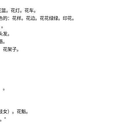
花篮。花灯。花车。
色的：花样。花边。花花绿绿。印花。
）。
头发。
语。
。花架子。
）。
妓女）。花魁。
。”