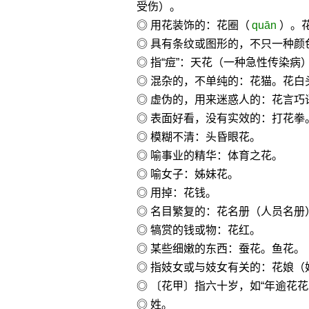
受伤）。
◎ 用花装饰的：花圈（
quān
）。
◎ 具有条纹或图形的，不只一种颜
◎ 指“痘”：天花（一种急性传染病
◎ 混杂的，不单纯的：花猫。花白
◎ 虚伪的，用来迷惑人的：花言巧
◎ 表面好看，没有实效的：打花拳
◎ 模糊不清：头昏眼花。
◎ 喻事业的精华：体育之花。
◎ 喻女子：姊妹花。
◎ 用掉：花钱。
◎ 名目繁复的：花名册（人员名册
◎ 犒赏的钱或物：花红。
◎ 某些细嫩的东西：蚕花。鱼花。
◎ 指妓女或与妓女有关的：花娘（
◎ 〔花甲〕指六十岁，如“年逾花花
◎ 姓。