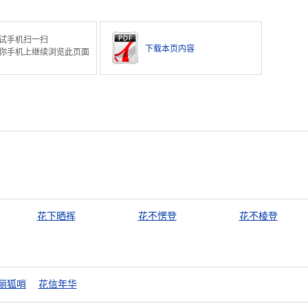
试手机扫一扫
下载本页内容
你手机上继续浏览此页面
花下晒裈
花不愣登
花不棱登
丽狐哨
花信年华