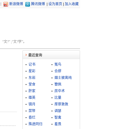
：
新浪微博
腾讯微博
|
设为首页
|
加入收藏
文?” ;“文?学”。
最近查询
记书
冤鸟
星彩
合摎
东岩
烟士披离纯
堂食
簪佩
肝家
房中术
雄英
比量
镜月
厚厚敦敦
禁帑
调瑟
昏烂
智禽
殊途同归
羞畏