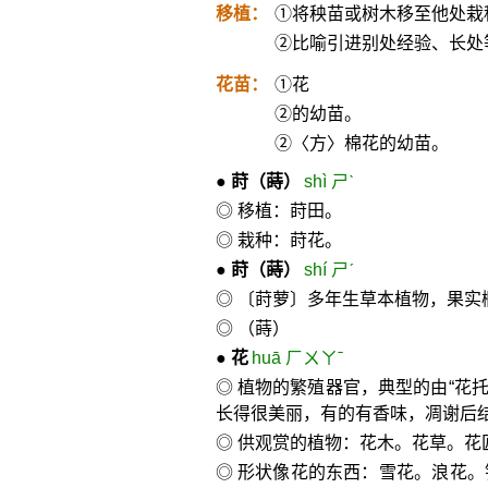
移植：
①将秧苗或树木移至他处栽
②比喻引进别处经验、长处
花苗：
①花
②的幼苗。
②〈方〉棉花的幼苗。
●
莳
（蒔）
shì ㄕˋ
◎ 移植：莳田。
◎ 栽种：莳花。
●
莳
（蒔）
shí ㄕˊ
◎ 〔莳萝〕多年生草本植物，果实
◎ （蒔）
●
花
huā ㄏㄨㄚˉ
◎ 植物的繁殖器官，典型的由“花托”
长得很美丽，有的有香味，凋谢后
◎ 供观赏的植物：花木。花草。花
◎ 形状像花的东西：雪花。浪花