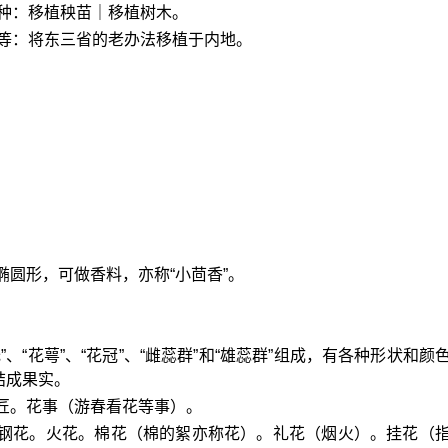
种：移植秧苗｜移植树木。
等：将东三省的老办法移植于内地。
椭圆形，可做香料，亦称“小茴香”。
、“花萼”、“花冠”、“雌蕊群”和“雄蕊群”组成，有各种形状和颜
结成果实。
匠。花事（游春看花等事）。
。钢花。火花。棉花（棉的絮亦称花）。礼花（烟火）。挂花（