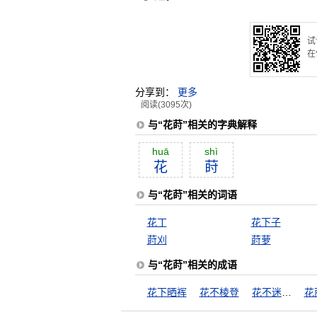
试
在
分享到：
更多
阅读(3095次)
与“花莳”相关的字典解释
huā
shì
花
莳
与“花莳”相关的词语
花丁
花下子
莳刈
莳萝
与“花莳”相关的成语
花下晒裈
花不棱登
花不迷人人自迷
花