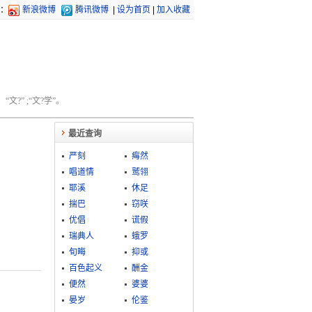
：
新浪微博
腾讯微博
|
设为首页
|
加入收藏
文?” ;“文?学”。
最近查询
严刻
痗然
唱道情
鹫翎
耶溪
休足
揣巴
窃咲
优倡
谎假
瑞典人
蛾罗
旬晦
抑或
百色起义
酬金
便然
婆婆
晏岁
伦鉴