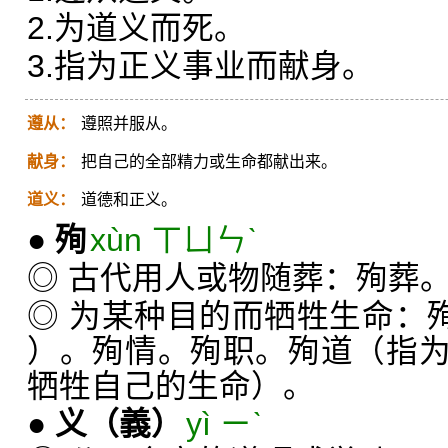
2.为道义而死。
3.指为正义事业而献身。
遵从：
遵照并服从。
献身：
把自己的全部精力或生命都献出来。
道义：
道德和正义。
●
殉
xùn ㄒㄩㄣˋ
◎ 古代用人或物随葬：殉葬
◎ 为某种目的而牺牲生命：
）。殉情。殉职。殉道（指
牺牲自己的生命）。
●
义
（義）
yì ㄧˋ