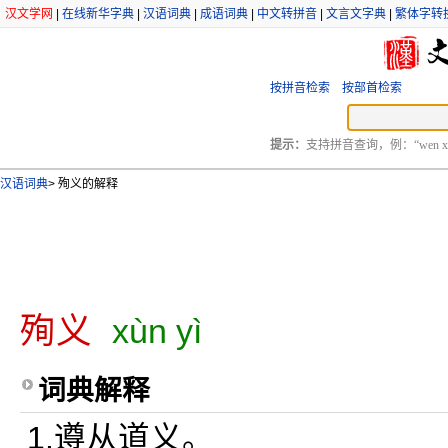
汉文学网
|
在线新华字典
|
汉语词典
|
成语词典
|
中文转拼音
|
文言文字典
|
繁体字转
按拼音检索
按部首检索
提示：
支持拼音查询，例：“wen xu
汉语词典
>
殉义的解释
殉义
xùn yì
词典解释
1.遵从道义。