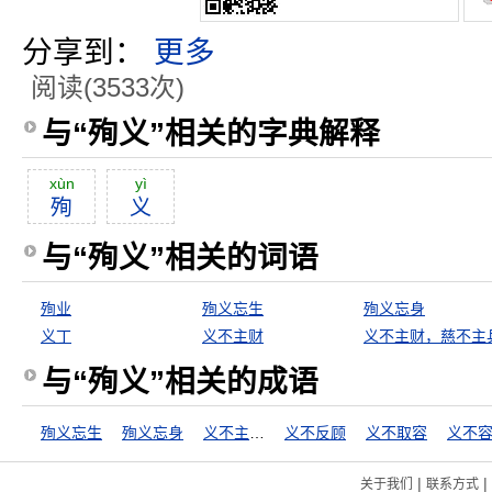
分享到：
更多
阅读(3533次)
与“殉义”相关的字典解释
xùn
yì
殉
义
与“殉义”相关的词语
殉业
殉义忘生
殉义忘身
义丁
义不主财
义不主财，慈不主
与“殉义”相关的成语
殉义忘生
殉义忘身
义不主财，慈不主兵
义不反顾
义不取容
义不
|
|
关于我们
联系方式