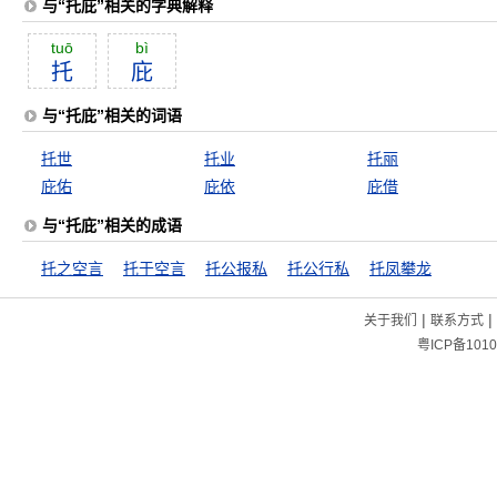
与“托庇”相关的字典解释
tuō
bì
托
庇
与“托庇”相关的词语
托世
托业
托丽
庇佑
庇依
庇借
与“托庇”相关的成语
托之空言
托于空言
托公报私
托公行私
托凤攀龙
|
|
关于我们
联系方式
粤ICP备1010