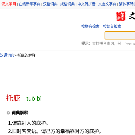
汉文学网
|
在线新华字典
|
汉语词典
|
成语词典
|
中文转拼音
|
文言文字典
|
繁体字转
按拼音检索
按部首检索
提示：
支持拼音查询，例：“wen xu
汉语词典
>
托庇的解释
托庇
tuō bì
词典解释
1.谓靠别人的庇护。
2.旧时客套语。谓己方的幸福靠对方的庇护。