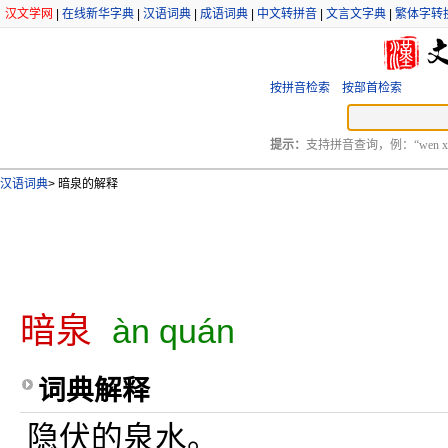
汉文学网
|
在线新华字典
|
汉语词典
|
成语词典
|
中文转拼音
|
文言文字典
|
繁体字转
按拼音检索
按部首检索
提示：
支持拼音查询，例：“wen xu
汉语词典
>
暗泉的解释
暗泉
àn quán
词典解释
隐伏的泉水。