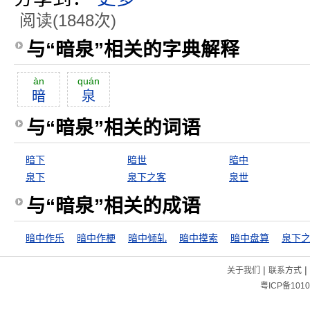
阅读(1848次)
与“暗泉”相关的字典解释
àn
quán
暗
泉
与“暗泉”相关的词语
暗下
暗世
暗中
泉下
泉下之客
泉世
与“暗泉”相关的成语
暗中作乐
暗中作梗
暗中倾轧
暗中摸索
暗中盘算
泉下
|
|
关于我们
联系方式
粤ICP备1010