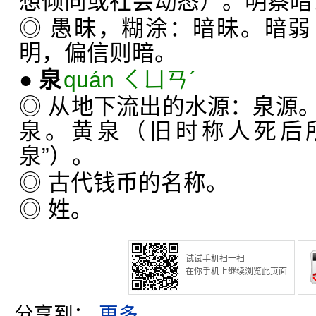
想倾向或社会动态）。明察暗
◎ 愚昧，糊涂：暗昧。暗
明，偏信则暗。
●
泉
quán ㄑㄩㄢˊ
◎ 从地下流出的水源：泉源
泉。黄泉（旧时称人死后
泉”）。
◎ 古代钱币的名称。
◎ 姓。
试试手机扫一扫
在你手机上继续浏览此页面
分享到：
更多