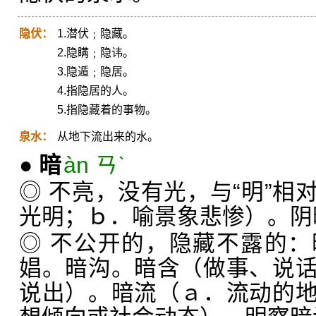
隐伏：
1.潜伏﹔隐藏。
2.隐瞒﹔隐讳。
3.隐遁﹔隐居。
4.指隐居的人。
5.指隐藏着的事物。
泉水：
从地下流出来的水。
●
暗
àn ㄢˋ
◎ 不亮，没有光，与“明”相
光明；ｂ．喻景象悲惨）。阴
◎ 不公开的，隐藏不露的
娼。暗沟。暗含（做事、说
说出）。暗流（ａ．流动的