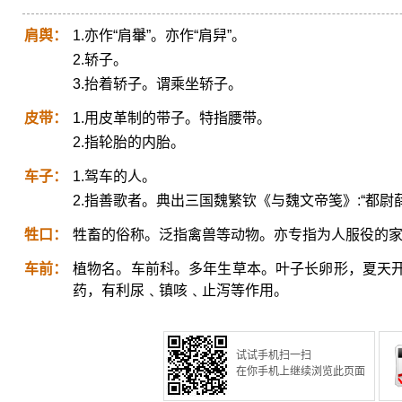
肩舆：
1.亦作“肩轝”。亦作“肩舁”。
2.轿子。
3.抬着轿子。谓乘坐轿子。
皮带：
1.用皮革制的带子。特指腰带。
2.指轮胎的内胎。
车子：
1.驾车的人。
2.指善歌者。典出三国魏繁钦《与魏文帝笺》:“都
牲口：
牲畜的俗称。泛指禽兽等动物。亦专指为人服役的
车前：
植物名。车前科。多年生草本。叶子长卵形，夏天
药，有利尿﹑镇咳﹑止泻等作用。
试试手机扫一扫
在你手机上继续浏览此页面