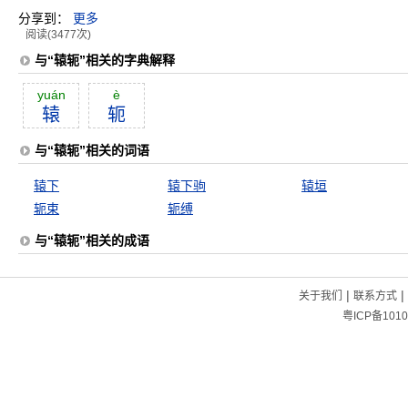
分享到：
更多
阅读(3477次)
与“辕轭”相关的字典解释
yuán
è
辕
轭
与“辕轭”相关的词语
辕下
辕下驹
辕垣
轭束
轭缚
与“辕轭”相关的成语
|
|
关于我们
联系方式
粤ICP备1010