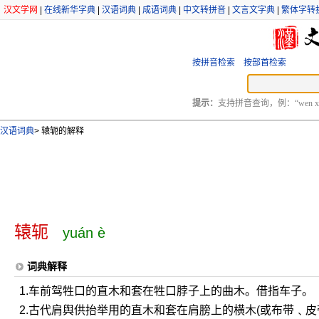
汉文学网
|
在线新华字典
|
汉语词典
|
成语词典
|
中文转拼音
|
文言文字典
|
繁体字转
按拼音检索
按部首检索
提示：
支持拼音查询，例：“wen xu
汉语词典
>
辕轭的解释
辕轭
yuán è
词典解释
1.车前驾牲口的直木和套在牲口脖子上的曲木。借指车子。
2.古代肩舆供抬举用的直木和套在肩膀上的横木(或布带﹑皮