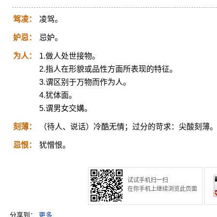
驾凌：
凌驾。
妒忌：
忌妒。
为人：
1.做人处世接物。
2.指人在形貌或品性方面所表现的特征。
3.谓区别于万物而作为人。
4.犹体面。
5.谓男女交媾。
刻薄：
（待人、说话）冷酷无情；过分的苛求：尖酸刻薄
忌恨：
犹憎恨。
试试手机扫一扫
在你手机上继续浏览此页面
分享到：
更多