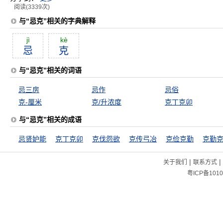
阅读(3339次)
与“忌克”相关的字典解释
jì
kè
忌
克
与“忌克”相关的词语
忌三房
忌作
忌俗
克-厘米
克/升浓度
克丁克卯
与“忌克”相关的成语
忌贤妒能
克丁克卯
克伐怨欲
克传弓冶
克俭克勤
克勤
|
|
关于我们
联系方式
粤ICP备1010