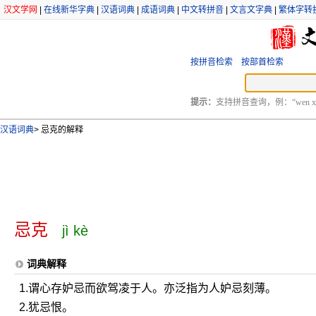
汉文学网
|
在线新华字典
|
汉语词典
|
成语词典
|
中文转拼音
|
文言文字典
|
繁体字转
按拼音检索
按部首检索
提示：
支持拼音查询，例：“wen xu
汉语词典
>
忌克的解释
忌克
jì kè
词典解释
1.谓心存妒忌而欲驾凌于人。亦泛指为人妒忌刻薄。
2.犹忌恨。