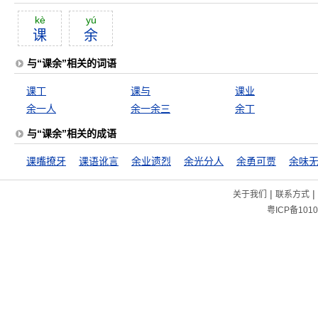
kè
yú
课
余
与“课余”相关的词语
课丁
课与
课业
余一人
余一余三
余丁
与“课余”相关的成语
课嘴撩牙
课语讹言
余业遗烈
余光分人
余勇可贾
余味
|
|
关于我们
联系方式
粤ICP备1010