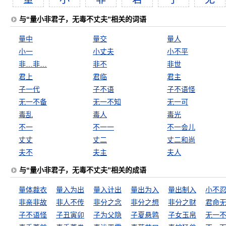
与“量小非君子，无毒不丈夫”相关的词语
量中
量交
量人
小一
小丈夫
小不平
非…非…
非不
非世
君上
君临
君主
子一代
子不语
子不语怪
无一不备
无一不知
无一可
毒乱
毒人
毒光
不一
不一一
不一会儿
丈丈
丈二
丈二和尚
夫不
夫主
夫人
与“量小非君子，无毒不丈夫”相关的成语
量体裁衣
量入为出
量入计出
量出为入
量出制入
非亲非故
非人不传
非分之念
非分之想
非分之财
君命
子不语怪
子丑寅卯
子为父隐
子夏悬鹑
子女玉帛
无一