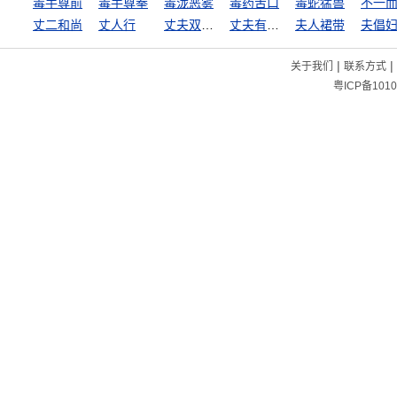
毒手尊前
毒手尊拳
毒泷恶雾
毒药苦口
毒蛇猛兽
不一
丈二和尚
丈人行
丈夫双泪不轻弹
丈夫有泪不轻弹
夫人裙带
夫倡
|
|
关于我们
联系方式
粤ICP备1010