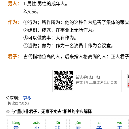
男人：
1.男性;男性的成年人。
2.丈夫。
作为：
①行为；所作所为：他的这种作为危害了集体的荣
②建树；成就：在事业上无所作为。
③可以做的事：大有作为。
④当做；做为：作为一名演员｜作为会议室。
君子：
古代指地位高的人，后来指人格高尚的人：正人君
试试手机扫一扫
在你手机上继续浏览此页面
分享到：
更多
阅读(2750次)
与“量小非君子，无毒不丈夫”相关的字典解释
liàng
xiăo
fēi
jūn
zi
wú
量
小
非
君
子
无