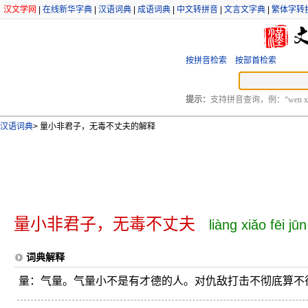
汉文学网
|
在线新华字典
|
汉语词典
|
成语词典
|
中文转拼音
|
文言文字典
|
繁体字转
按拼音检索
按部首检索
提示：
支持拼音查询，例：“wen xu
汉语词典
>
量小非君子，无毒不丈夫的解释
量小非君子，无毒不丈夫
liàng xiǎo fēi j
词典解释
量：气量。气量小不是有才德的人。对仇敌打击不彻底算不