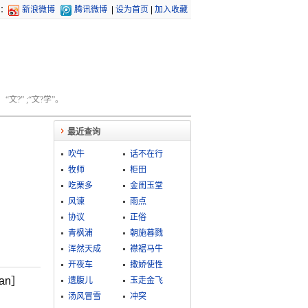
：
新浪微博
腾讯微博
|
设为首页
|
加入收藏
文?” ;“文?学”。
最近查询
吹牛
话不在行
牧师
柜田
吃栗多
金闺玉堂
风谏
雨点
协议
正俗
青枫浦
朝施暮戮
浑然天成
襟裾马牛
开夜车
撒娇使性
an］
遗腹儿
玉走金飞
汤风冒雪
冲突