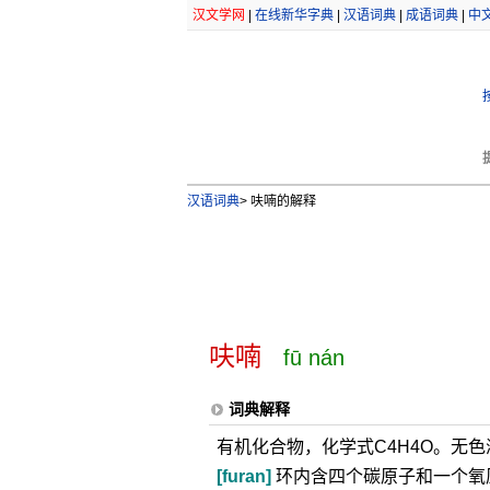
汉文学网
|
在线新华字典
|
汉语词典
|
成语词典
|
中
汉语词典
>
呋喃的解释
呋喃
fū nán
词典解释
有机化合物，化学式C4H4O。无色
[furan]
环内含四个碳原子和一个氧原子