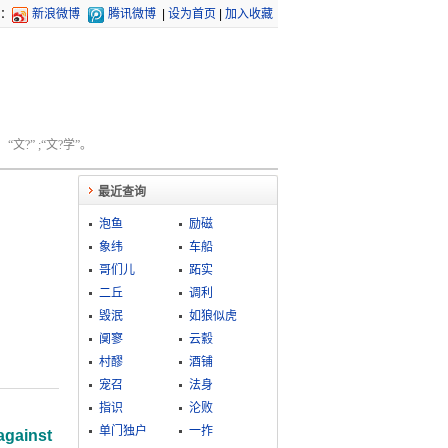
：
新浪微博
腾讯微博
|
设为首页
|
加入收藏
文?” ;“文?学”。
最近查询
泡鱼
励磁
象纬
车船
哥们儿
跖实
二丘
调利
毁泯
如狼似虎
阒寥
云縠
村醪
酒铺
宠召
法身
指识
沦败
单门独户
一拃
against