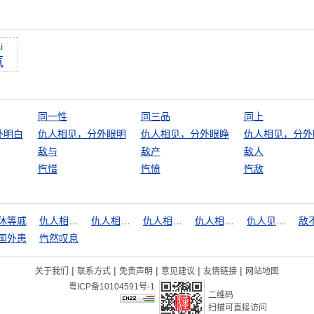
i
忾
同一性
同三品
同上
外明白
仇人相见，分外眼明
仇人相见，分外眼睁
仇人相见，分外
敌与
敌产
敌人
忾惜
忾愤
忾敌
休等戚
仇人相见，分外明白
仇人相见，分外眼明
仇人相见，分外眼睁
仇人相见，分外眼红
仇人见面，分外眼红
敌
国外患
忾然叹息
|
|
|
|
|
关于我们
联系方式
免责声明
意见建议
友情链接
网站地图
粤ICP备10104591号-1
二维码
扫描可直接访问