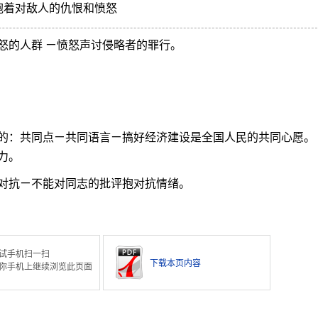
抱着对敌人的仇恨和愤怒
怒的人群 ㄧ愤怒声讨侵略者的罪行。
的：共同点ㄧ共同语言ㄧ搞好经济建设是全国人民的共同心愿。
力。
对抗ㄧ不能对同志的批评抱对抗情绪。
试手机扫一扫
下载本页内容
你手机上继续浏览此页面