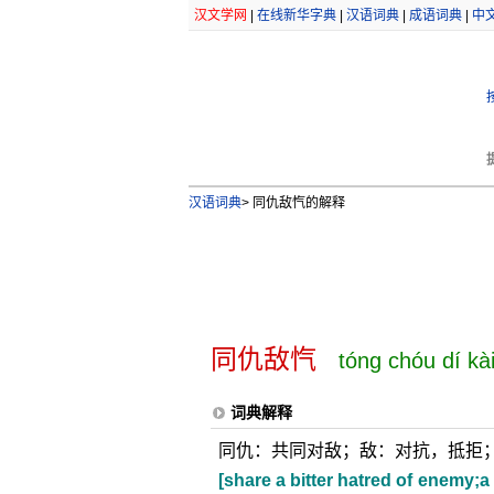
汉文学网
|
在线新华字典
|
汉语词典
|
成语词典
|
中
汉语词典
>
同仇敌忾的解释
同仇敌忾
tóng chóu dí kà
词典解释
同仇：共同对敌；敌：对抗，抵拒
[share a bitter hatred of enemy