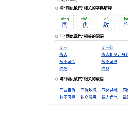
阅读(6954次)
与“同仇敌忾”相关的字典解释
tóng
chóu
dí
kà
同
仇
敌
与“同仇敌忾”相关的词语
同一
同一律
仇人
仇人相见，分
敌不可假
敌不可纵
忾叹
忾息
与“同仇敌忾”相关的成语
同业相仇
同仇敌慨
同休共戚
同
敌不可纵
敌众我寡
敌力角气
敌