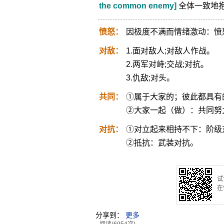
the common enemy]
全体一致地
愤怒：
因极度不满而情绪激动：愤
对敌：
1.面对敌人;对敌人作战。
2.两军对峙;交战;对抗。
3.仇敌;对头。
共同：
①属于大家的；彼此都具有
②大家一起（做）：共同努
对抗：
①对立起来相持不下：阶级
②抵抗：武装对抗。
试
在
分享到：
更多