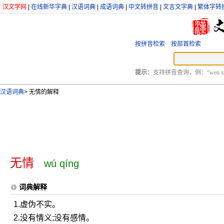
汉文学网
|
在线新华字典
|
汉语词典
|
成语词典
|
中文转拼音
|
文言文字典
|
繁体字转
按拼音检索
按部首检索
提示：
支持拼音查询，例：“wen xu
汉语词典
>
无情的解释
无情
wú qíng
词典解释
1.虚伪不实。
2.没有情义;没有感情。