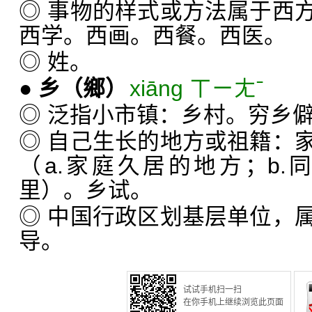
◎ 事物的样式或方法属于西
西学。西画。西餐。西医。
◎ 姓。
●
乡
（鄉）
xiāng ㄒㄧㄤˉ
◎ 泛指小市镇：乡村。穷乡
◎ 自己生长的地方或祖籍：
（a.家庭久居的地方；b
里）。乡试。
◎ 中国行政区划基层单位，
导。
试试手机扫一扫
在你手机上继续浏览此页面