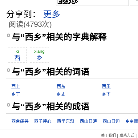
分享到：
更多
阅读(4793次)
与“西乡”相关的字典解释
xī
xiāng
西
乡
与“西乡”相关的词语
西上
西东
西乐
乡丁
乡丈
乡下
与“西乡”相关的成语
西台痛哭
西子捧心
西学东渐
西山日薄
西山日迫
乡乡
|
|
关于我们
联系方式