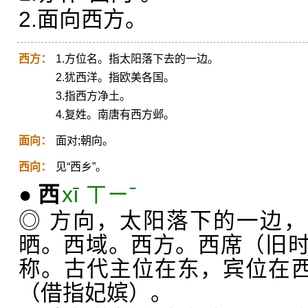
2.面向西方。
西方：
1.方位名。指太阳落下去的一边。
2.犹西洋。指欧美各国。
3.指西方净土。
4.复姓。南唐有西方邺。
面向：
面对;朝向。
西向：
见“西乡”。
●
西
xī ㄒㄧˉ
◎ 方向，太阳落下的一边，
晒。西域。西方。西席（旧
称。古代主位在东，宾位在西
（借指妃嫔）。