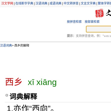
汉文学网
|
在线新华字典
|
汉语词典
|
成语词典
|
中文转拼音
|
文言文字典
|
繁体字转
按拼音检索
按部首检索
提示：
支持拼音查询，例：“wen xu
汉语词典
>
西乡的解释
西乡
xī xiāng
词典解释
1.亦作“西向”。