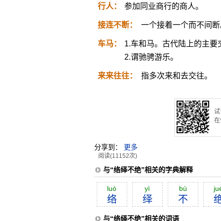
行人：
参加同业商行的商人。
接连不断：
一个接着一个而不间断
车马：
1.车和马。古代陆上的主要
2.谓驰骋游乐。
来来往往：
指多次来和去交往。
试
在
分享到：
更多
阅读(11152次)
与“络绎不绝”相关的字典解释
luò
yì
bù
ju
络
绎
不
与“络绎不绝”相关的词语