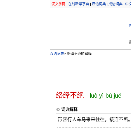
汉文学网
|
在线新华字典
|
汉语词典
|
成语词典
|
中
汉语词典
>
络绎不绝的解释
络绎不绝
luò yì bù jué
词典解释
形容行人车马来来往往，接连不断