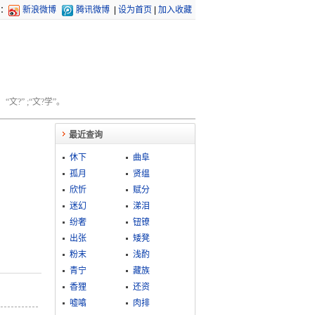
：
新浪微博
腾讯微博
|
设为首页
|
加入收藏
文?” ;“文?学”。
最近查询
休下
曲阜
孤月
贤缊
欣忻
赋分
迷幻
涕泪
纷奢
钮镣
出张
矮凳
粉末
浅酌
青宁
藏族
香狸
还资
嘘噏
肉排