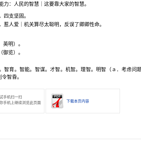
能力：人民的智慧｜这要靠大家的智慧。
，四支坚固。
，惹人爱｜机关算尽太聪明，反误了卿卿性命。
，英明）。
（御览）。
商。智育。智能。智谋。才智。机智。理智。明智（ａ．考虑问
利令智昏。
试手机扫一扫
下载本页内容
你手机上继续浏览此页面