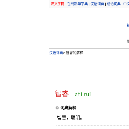
汉文学网
|
在线新华字典
|
汉语词典
|
成语词典
|
中
汉语词典
>
智睿的解释
智睿
zhì ruì
词典解释
智慧，聪明。