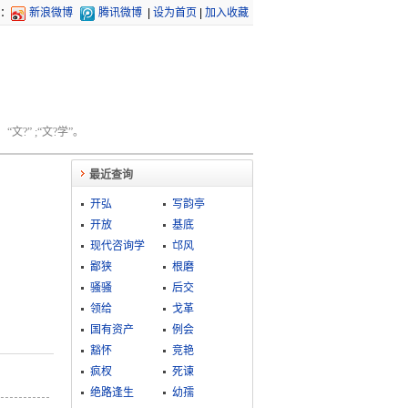
：
新浪微博
腾讯微博
|
设为首页
|
加入收藏
文?” ;“文?学”。
最近查询
开弘
写韵亭
开放
基底
现代咨询学
邙风
鄙狭
根磨
骚骚
后交
领给
戈革
国有资产
例会
豁怀
竞艳
疯杈
死谏
绝路逢生
幼孺