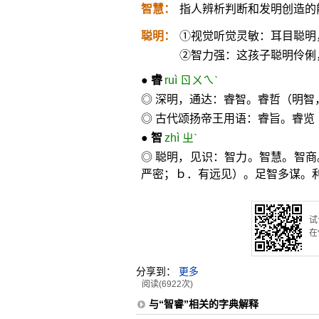
智慧：
指人辨析判断和发明创造的
聪明：
①视觉听觉灵敏：耳目聪明
②智力强：这孩子聪明伶俐
●
睿
ruì ㄖㄨㄟˋ
◎ 深明，通达：睿智。睿哲（明智
◎ 古代颂扬帝王用语：睿旨。睿览
●
智
zhì ㄓˋ
◎ 聪明，见识：智力。智慧。智
严密；ｂ．有远见）。足智多谋。
试
在
分享到：
更多
阅读(6922次)
与“智睿”相关的字典解释