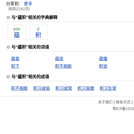
分享到：
更多
阅读(2162次)
与“藴积”相关的字典解释
yùn
jī
藴
积
与“藴积”相关的词语
藴奥
藴崇
藴慉
积下
积不相能
积世
与“藴积”相关的成语
积不相能
积习成俗
积习成常
积习渐靡
积习生常
|
|
关于我们
联系方式
粤ICP备1010