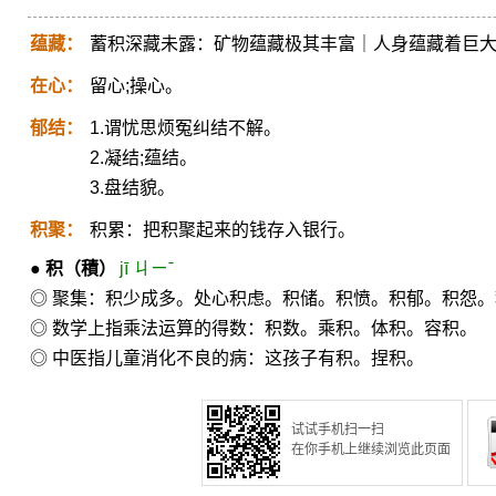
蕴藏：
蓄积深藏未露：矿物蕴藏极其丰富｜人身蕴藏着巨
在心：
留心;操心。
郁结：
1.谓忧思烦冤纠结不解。
2.凝结;蕴结。
3.盘结貌。
积聚：
积累：把积聚起来的钱存入银行。
●
积
（積）
jī ㄐㄧˉ
◎ 聚集：积少成多。处心积虑。积储。积愤。积郁。积怨
◎ 数学上指乘法运算的得数：积数。乘积。体积。容积。
◎ 中医指儿童消化不良的病：这孩子有积。捏积。
试试手机扫一扫
在你手机上继续浏览此页面