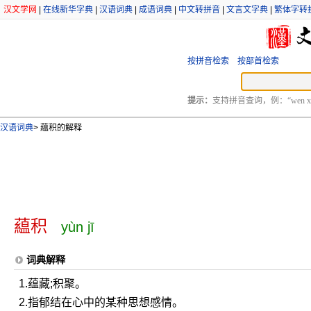
汉文学网
|
在线新华字典
|
汉语词典
|
成语词典
|
中文转拼音
|
文言文字典
|
繁体字转
按拼音检索
按部首检索
提示：
支持拼音查询，例：“wen xu
汉语词典
>
藴积的解释
藴积
yùn jī
词典解释
1.蕴藏;积聚。
2.指郁结在心中的某种思想感情。