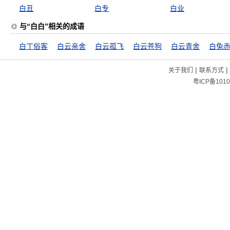
白丑
白专
白业
与“白白”相关的成语
白丁俗客
白云亲舍
白云孤飞
白云苍狗
白云青舍
白兔
|
|
关于我们
联系方式
粤ICP备1010