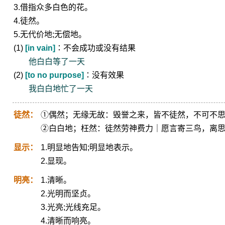
3.借指众多白色的花。
4.徒然。
5.无代价地;无偿地。
(1)
[in vain]
∶不会成功或没有结果
他白白等了一天
(2)
[to no purpose]
∶没有效果
我白白地忙了一天
徒然：
①偶然；无缘无故：毁誉之来，皆不徒然，不可不
②白白地；枉然：徒然劳神费力｜愿言寄三鸟，离
显示：
1.明显地告知;明显地表示。
2.显现。
明亮：
1.清晰。
2.光明而坚贞。
3.光亮;光线充足。
4.清晰而响亮。