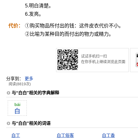
5.明白清楚。
6.发亮。
代价：
①购买物品所付出的钱：这件皮衣代价不小。
②比喻为某种目的而付出的物力或精力。
试试手机扫一扫
在你手机上继续浏览此页面
分享到：
更多
阅读(8819次)
与“白白”相关的字典解释
bái
白
与“白白”相关的词语
白丁
白丁俗客
白丁香