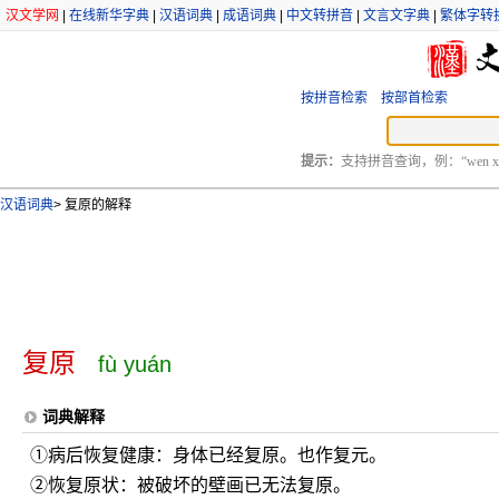
汉文学网
|
在线新华字典
|
汉语词典
|
成语词典
|
中文转拼音
|
文言文字典
|
繁体字转
按拼音检索
按部首检索
提示：
支持拼音查询，例：“wen xu
汉语词典
>
复原的解释
复原
fù yuán
词典解释
①病后恢复健康：身体已经复原。也作复元。
②恢复原状：被破坏的壁画已无法复原。