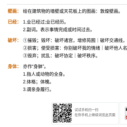
壁画：
绘在建筑物的墙壁或天花板上的图画：敦煌壁画。
已经：
1.业已经过;业已经历。
2.副词。表示事情完成或时间过去。
破坏：
①摧毁；毁坏：破坏诸宫，增修苑囿｜破坏交通线
②损害；使受损害：你别破坏我的情绪｜破坏他人
③毁弃；扰乱：破坏协定｜破坏秩序。
身体：
亦作“身躰”。
1.指人或动物的全身。
2.体格；体魄。
3.谓亲身履行。
试试手机扫一扫
在你手机上继续浏览此页面