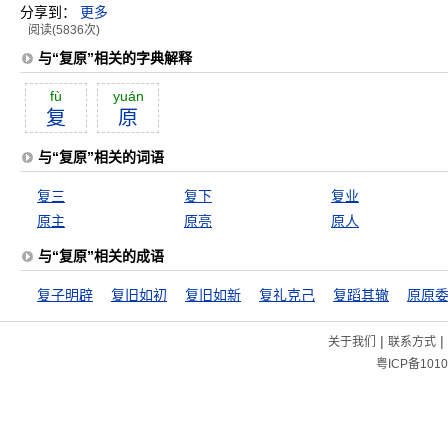
分享到：
更多
阅读(5836次)
与“复原”相关的字典解释
fù
yuán
复
原
与“复原”相关的词语
复三
复下
复业
原主
原亮
原人
与“复原”相关的成语
复子明辟
复旧如初
复旧如新
复礼克己
复蹈其辙
原原
|
|
关于我们
联系方式
粤ICP备1010