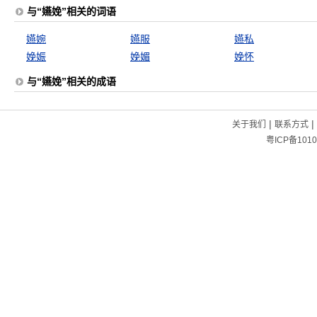
与“嬿娩”相关的词语
嬿婉
嬿服
嬿私
娩娠
娩媚
娩怀
与“嬿娩”相关的成语
|
|
关于我们
联系方式
粤ICP备1010