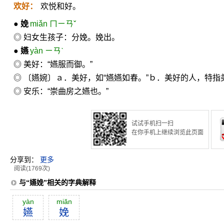
欢好：
欢悦和好。
●
娩
miǎn ㄇㄧㄢˇ
◎ 妇女生孩子：分娩。娩出。
●
嬿
yàn ㄧㄢˋ
◎ 美好：“嬿服而御。”
◎ 〔嬿婉〕ａ．美好，如“嬿嬿如春。”ｂ．美好的人，特指
◎ 安乐：“崇曲房之嬿也。”
试试手机扫一扫
在你手机上继续浏览此页面
分享到：
更多
阅读(1769次)
与“嬿娩”相关的字典解释
yàn
miăn
嬿
娩