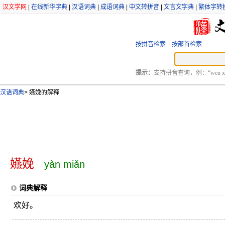
汉文学网
|
在线新华字典
|
汉语词典
|
成语词典
|
中文转拼音
|
文言文字典
|
繁体字转
按拼音检索
按部首检索
提示：
支持拼音查询，例：“wen xu
汉语词典
>
嬿娩的解释
嬿娩
yàn miǎn
词典解释
欢好。