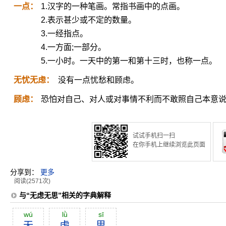
一点：
1.汉字的一种笔画。常指书画中的点画。
2.表示甚少或不定的数量。
3.一经指点。
4.一方面;一部分。
5.一小时。一天中的第一和第十三时，也称一点。
无忧无虑：
没有一点忧愁和顾虑。
顾虑：
恐怕对自己、对人或对事情不利而不敢照自己本意
试试手机扫一扫
在你手机上继续浏览此页面
分享到：
更多
阅读(2571次)
与“无虑无思”相关的字典解释
wú
lǜ
sī
无
虑
思