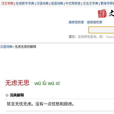
汉文学网
|
在线新华字典
|
汉语词典
|
成语词典
|
中文转拼音
|
文言文字典
|
繁体字转
按拼音检索
按部首检索
提示：
支持拼音查询，例：“wen xu
汉语词典
>
无虑无思的解释
无虑无思
wú lǜ wú sī
词典解释
犹言无忧无虑。没有一点忧愁和顾虑。