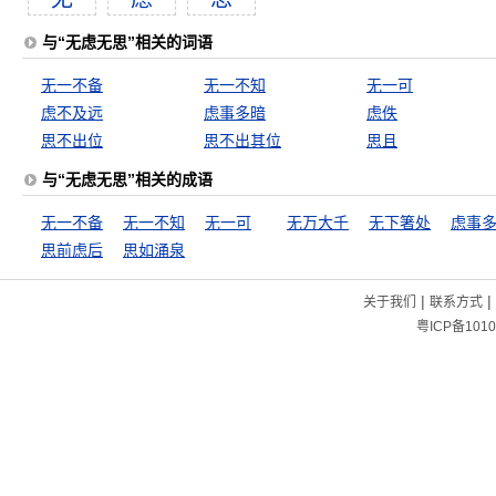
与“无虑无思”相关的词语
无一不备
无一不知
无一可
虑不及远
虑事多暗
虑佚
思不出位
思不出其位
思且
与“无虑无思”相关的成语
无一不备
无一不知
无一可
无万大千
无下箸处
虑事
思前虑后
思如涌泉
|
|
关于我们
联系方式
粤ICP备1010