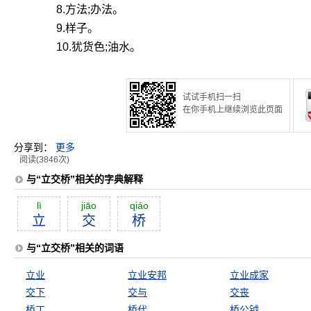
8.方法;办法。
9.样子。
10.犹货色;油水。
试试手机扫一扫
在你手机上继续浏览此页面
分享到：
更多
阅读(3846次)
与“立交桥”相关的字典解释
lì
jiāo
qiáo
立
交
桥
与“立交桥”相关的词语
立业
立业安邦
立业成家
交下
交与
交丧
桥丁
桥代
桥公钺