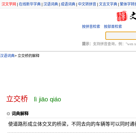
汉文学网
|
在线新华字典
|
汉语词典
|
成语词典
|
中文转拼音
|
文言文字典
|
繁体字转
按拼音检索
按部首检索
提示：
支持拼音查询，例：“wen xu
汉语词典
>
立交桥的解释
立交桥
lì jiāo qiáo
词典解释
使道路形成立体交叉的桥梁，不同去向的车辆等可以同时通