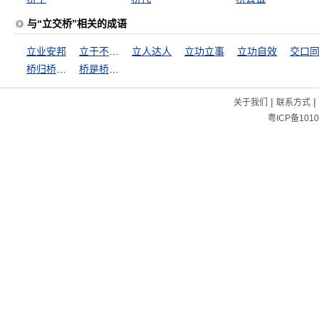
与“立交桥”相关的成语
立业安邦
立于不败之地
立人达人
立功立事
立功自效
交口
桥归桥，路归路
桥是桥，路是路
|
|
关于我们
联系方式
粤ICP备1010