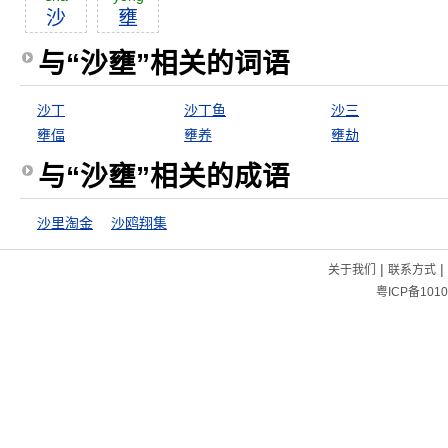
沙
壅
与“沙壅”相关的词语
沙丁
沙丁鱼
沙三
壅偪
壅养
壅劫
与“沙壅”相关的成语
沙里淘金
沙鸥翔集
|
|
关于我们
联系方式
粤ICP备1010