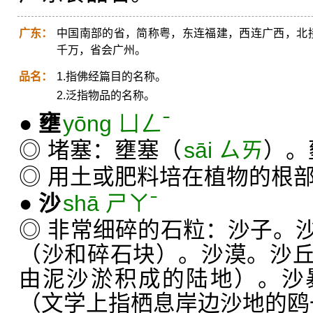
广东：
中国南部的省，简称粤，东连福建，西连广西，北接
千万，省会广州。
品名：
1.指佛经篇目的名称。
2.泛指物品的名称。
●
壅
yōng ㄩㄥˉ
◎ 堵塞：壅塞（
sāi ㄙㄞ
）。
◎ 用土或肥料培在植物的根
●
沙
shā ㄕㄚˉ
◎ 非常细碎的石粒：沙子。
（沙和碎石块）。沙漠。沙
由泥沙淤积成的陆地）。沙
（文学上指栖息岸边沙地的鸥