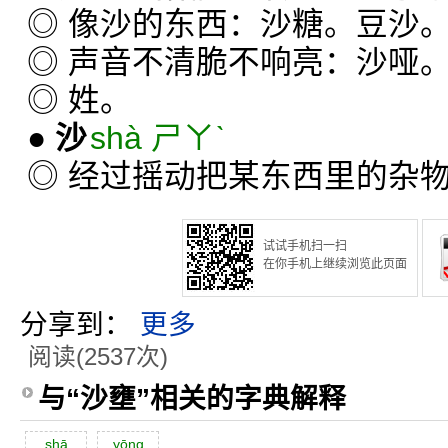
◎ 像沙的东西：沙糖。豆沙
◎ 声音不清脆不响亮：沙哑
◎ 姓。
●
沙
shà ㄕㄚˋ
◎ 经过摇动把某东西里的杂
试试手机扫一扫
在你手机上继续浏览此页面
分享到：
更多
阅读(2537次)
与“沙壅”相关的字典解释
shā
yōng