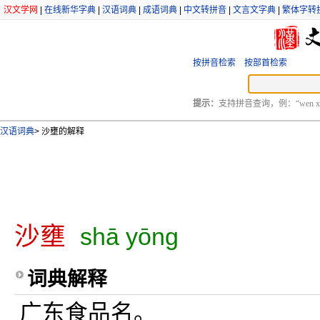
汉文学网
|
在线新华字典
|
汉语词典
|
成语词典
|
中文转拼音
|
文言文字典
|
繁体字转
按拼音检索
按部首检索
提示：
支持拼音查询，例：“wen xu
汉语词典
>
沙壅的解释
沙壅
shā yōng
词典解释
广东食品名。