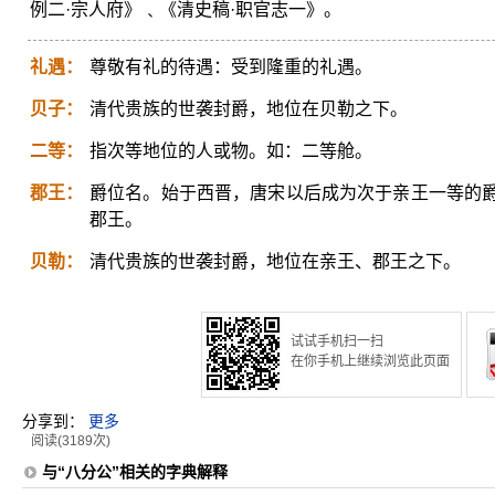
例二·宗人府》﹑《清史稿·职官志一》。
礼遇：
尊敬有礼的待遇：受到隆重的礼遇。
贝子：
清代贵族的世袭封爵，地位在贝勒之下。
二等：
指次等地位的人或物。如：二等舱。
郡王：
爵位名。始于西晋，唐宋以后成为次于亲王一等的
郡王。
贝勒：
清代贵族的世袭封爵，地位在亲王、郡王之下。
试试手机扫一扫
在你手机上继续浏览此页面
分享到：
更多
阅读(3189次)
与“八分公”相关的字典解释