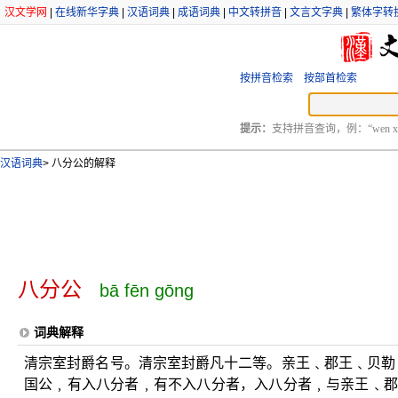
汉文学网
|
在线新华字典
|
汉语词典
|
成语词典
|
中文转拼音
|
文言文字典
|
繁体字转
按拼音检索
按部首检索
提示：
支持拼音查询，例：“wen xu
汉语词典
>
八分公的解释
八分公
bā fēn gōng
词典解释
清宗室封爵名号。清宗室封爵凡十二等。亲王﹑郡王﹑贝勒
国公﹐有入八分者﹐有不入八分者，入八分者﹐与亲王﹑郡