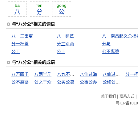
bā
fēn
gōng
八
分
公
与“八分公”相关的词语
八一三事变
八一勋章
分一杯羹
分三别两
分与
公丁
公上
公不离婆
与“八分公”相关的成语
八万四千
八两半斤
八九不离十
八仙过海
八仙过海，各显其能
分一
公不离婆
公之于众
公买公卖
公事公办
公修公德，婆修婆德
|
|
关于我们
联系方式
粤ICP备1010