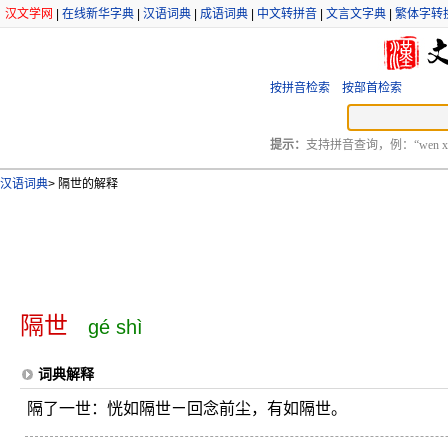
汉文学网
|
在线新华字典
|
汉语词典
|
成语词典
|
中文转拼音
|
文言文字典
|
繁体字转
按拼音检索
按部首检索
提示：
支持拼音查询，例：“wen xu
汉语词典
>
隔世的解释
隔世
gé shì
词典解释
隔了一世：恍如隔世ㄧ回念前尘，有如隔世。