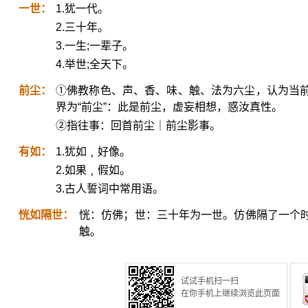
一世：
1.犹一代。
2.三十年。
3.一生;一辈子。
4.举世;全天下。
前尘：
①佛教称色、声、香、味、触、法为六尘，认为当
界为“前尘”：此是前尘，虚妄相想，惑汝真性。
②指往事：回首前尘｜前尘影事。
有如：
1.犹如﹐好像。
2.如果﹐假如。
3.古人誓词中常用语。
恍如隔世：
恍：仿佛；世：三十年为一世。仿佛隔了一个
触。
试试手机扫一扫
在你手机上继续浏览此页面