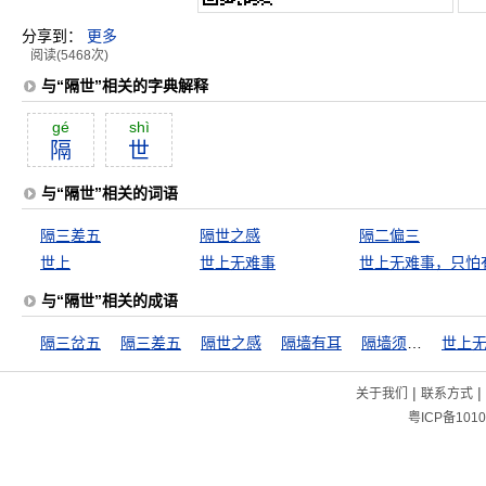
分享到：
更多
阅读(5468次)
与“隔世”相关的字典解释
gé
shì
隔
世
与“隔世”相关的词语
隔三差五
隔世之感
隔二偏三
世上
世上无难事
与“隔世”相关的成语
隔三岔五
隔三差五
隔世之感
隔墙有耳
隔墙须有耳，窗外岂无人
|
|
关于我们
联系方式
粤ICP备1010