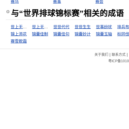
赛乌
赛事
赛会
与“世界排球锦标赛”相关的成语
世上无难事
世上无难事，只怕有心人
世世代代
世世生生
世事纷扰
排兵
锦上添花
锦囊佳制
锦囊佳句
锦囊妙计
锦囊玉轴
标同
赛雪欺霜
|
|
关于我们
联系方式
粤ICP备1010