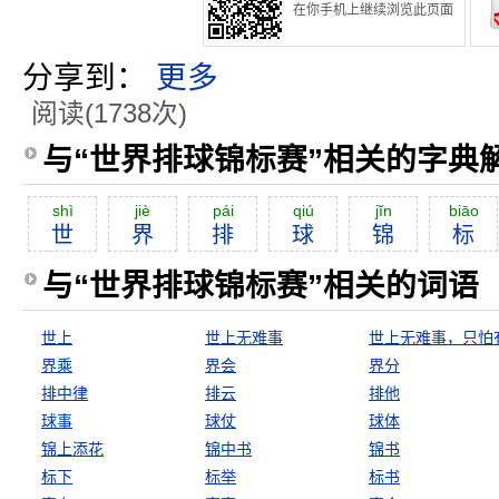
在你手机上继续浏览此页面
分享到：
更多
阅读(1738次)
与“世界排球锦标赛”相关的字典
shì
jiè
pái
qiú
jĭn
biāo
世
界
排
球
锦
标
与“世界排球锦标赛”相关的词语
世上
世上无难事
界乘
界会
界分
排中律
排云
排他
球事
球仗
球体
锦上添花
锦中书
锦书
标下
标举
标书