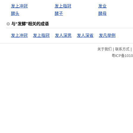
发上冲冠
发上指冠
发业
酵头
酵子
酵母
与“发酵”相关的成语
发上冲冠
发上指冠
发人深思
发人深省
发凡举例
|
|
关于我们
联系方式
粤ICP备1010