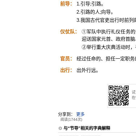
前导：
1.引导;引路。
2.引路的人;向导。
3.我国古代官吏出行时前列
仪仗队：
①军队中执行礼仪任务的
迎送国家元首、政府首脑
②举行重大庆典活动时，
官员：
经过任命的、担任一定职务
出行：
出外行远。
试
在
分享到：
更多
阅读(1744次)
与“节导”相关的字典解释