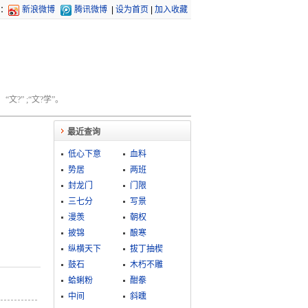
：
新浪微博
腾讯微博
|
设为首页
|
加入收藏
文?” ;“文?学”。
最近查询
低心下意
血料
势居
两班
封龙门
门限
三七分
写景
漫羡
朝权
披锦
酿寒
纵横天下
拔丁抽楔
鼓石
木朽不雕
蛤蜊粉
酣豢
中间
斜曛