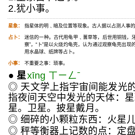
2.犹小事。
星象：
指星体的明﹑暗及位置等现象。古人据以占测人事
占卜：
迷信的一种。古代用龟甲﹑蓍草等，后世用铜钱，牙
察”，“卜”是以火烧灼龟壳，认为通过观察龟壳出
用水晶球、纸牌等占卜。
小事：
不重要之事：琐事。
●
星
xīng ㄒㄧㄥˉ
◎ 天文学上指宇宙间能发光
指夜间天空中发光的天体：星
星。卫星。披星戴月。
◎ 细碎的小颗粒东西：火星
◎ 秤等衡器上记数的点：定