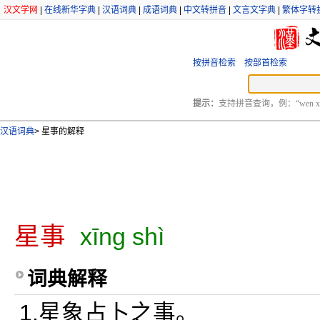
汉文学网
|
在线新华字典
|
汉语词典
|
成语词典
|
中文转拼音
|
文言文字典
|
繁体字转
按拼音检索
按部首检索
提示：
支持拼音查询，例：“wen xu
汉语词典
>
星事的解释
星事
xīng shì
词典解释
1.星象占卜之事。