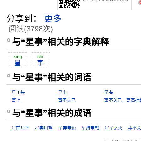
分享到：
更多
阅读(3798次)
与“星事”相关的字典解释
xīng
shì
星
事
与“星事”相关的词语
星丁头
星主
星书
事上
事不关己
事不关己，高高挂
与“星事”相关的成语
星前月下
星奔川骛
星奔电迈
星旗电戟
星星之火
事不