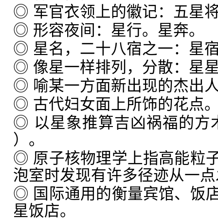
◎ 军官衣领上的徽记：五星
◎ 形容夜间：星行。星奔。
◎ 星名，二十八宿之一：星
◎ 像星一样排列，分散：星
◎ 喻某一方面新出现的杰出
◎ 古代妇女面上所饰的花点
◎ 以星象推算吉凶祸福的方
）。
◎ 原子核物理学上指高能粒
泡室时发现有许多径迹从一点
◎ 国际通用的衡量宾馆、饭
星饭店。