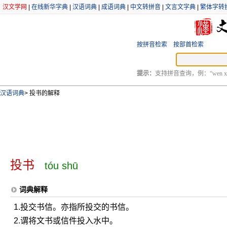
汉文学网
|
在线新华字典
|
汉语词典
|
成语词典
|
中文转拼音
|
文言文字典
|
繁体字转
按拼音检索
按部首检索
提示：
支持拼音查询，例：“wen xu
汉语词典
>
投书的解释
投书
tóu shū
词典解释
1.投交书信。亦指所投交的书信。
2.谓将文书或信件投入水中。