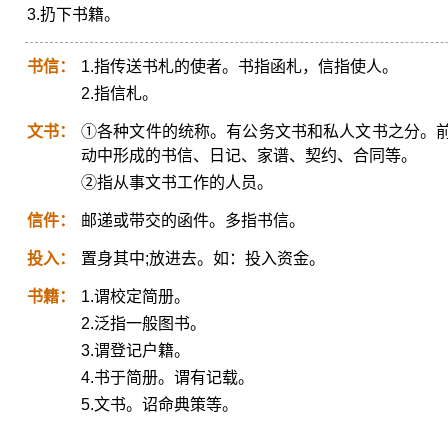
3.扔下书籍。
书信：
1.指传送书札的使者。书指函札，信指使人。
2.指信札。
文书：
①各种文件的统称。有公务文书和私人文书之分。
动中形成的书信、日记、家谱、契约、合同等。
②指从事文书工作的人员。
信件：
邮递或带交的函件。多指书信。
投入：
置身其中;放进去。如：投入资金。
书籍：
1.谓校定简册。
2.泛指一般图书。
3.谓登记户籍。
4.书于简册。谓有记载。
5.文书。诏命典策等。