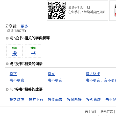
试试手机扫一扫
在你手机上继续浏览此页面
分享到：
更多
阅读(4887次)
与“投书”相关的字典解释
tóu
shū
投
书
与“投书”相关的词语
投下
投义
投之豺虎
书不尽意
书不尽言
书不尽言，言不尽
与“投书”相关的成语
投之豺虎
投井下石
投传而去
投其所好
投刃皆虚
书不
|
|
关于我们
联系方式