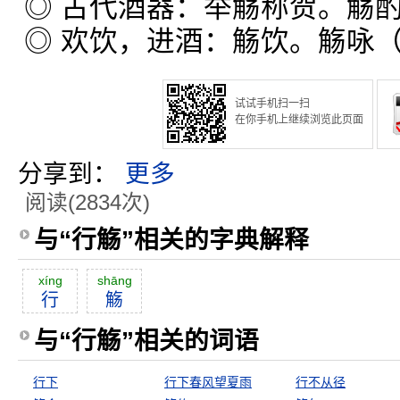
◎ 古代酒器：举觞称贺。觞
◎ 欢饮，进酒：觞饮。觞咏
试试手机扫一扫
在你手机上继续浏览此页面
分享到：
更多
阅读(2834次)
与“行觞”相关的字典解释
xíng
shāng
行
觞
与“行觞”相关的词语
行下
行下春风望夏雨
行不从径