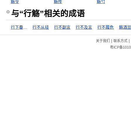
觞令
觞传
觞勺
与“行觞”相关的成语
行下春风望夏雨
行不从径
行不副言
行不及言
行不履危
觞酒
|
|
关于我们
联系方式
粤ICP备1010