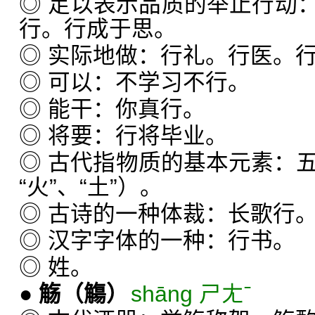
◎ 足以表示品质的举止行动
行。行成于思。
◎ 实际地做：行礼。行医。
◎ 可以：不学习不行。
◎ 能干：你真行。
◎ 将要：行将毕业。
◎ 古代指物质的基本元素：五行
“火”、“土”）。
◎ 古诗的一种体裁：长歌行
◎ 汉字字体的一种：行书。
◎ 姓。
●
觞
（觴）
shāng ㄕㄤˉ