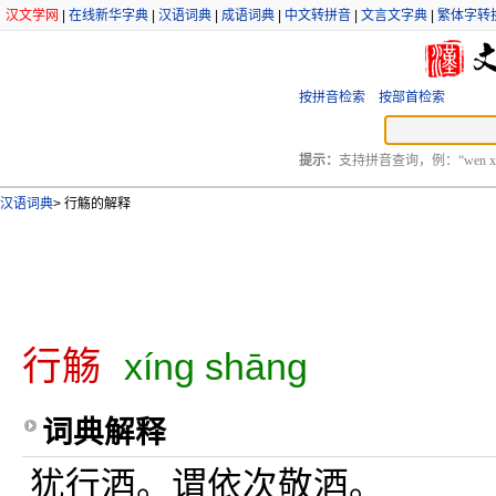
汉文学网
|
在线新华字典
|
汉语词典
|
成语词典
|
中文转拼音
|
文言文字典
|
繁体字转
按拼音检索
按部首检索
提示：
支持拼音查询，例：“wen xu
汉语词典
>
行觞的解释
行觞
xíng shāng
词典解释
犹行酒。谓依次敬酒。