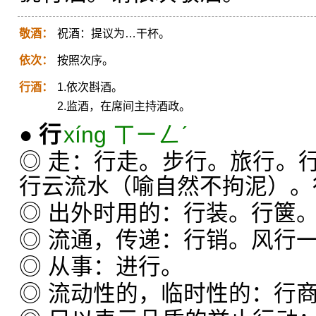
敬酒：
祝酒：提议为…干杯。
依次：
按照次序。
行酒：
1.依次斟酒。
2.监酒，在席间主持酒政。
●
行
xíng ㄒㄧㄥˊ
◎ 走：行走。步行。旅行。
行云流水（喻自然不拘泥）。
◎ 出外时用的：行装。行箧
◎ 流通，传递：行销。风行
◎ 从事：进行。
◎ 流动性的，临时性的：行