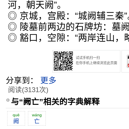
河，朝天阙”。
◎ 京城，宫殿：“城阙辅三秦”
◎ 陵墓前两边的石牌坊：墓
◎ 豁口，空隙：“两岸连山，
试试手机扫一扫
在你手机上继续浏览此页面
分享到：
更多
阅读(3131次)
与“阙亡”相关的字典解释
quē
wáng
阙
亡