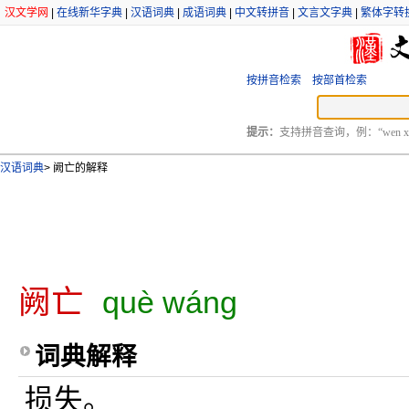
汉文学网
|
在线新华字典
|
汉语词典
|
成语词典
|
中文转拼音
|
文言文字典
|
繁体字转
按拼音检索
按部首检索
提示：
支持拼音查询，例：“wen xu
汉语词典
>
阙亡的解释
阙亡
què wáng
词典解释
损失。