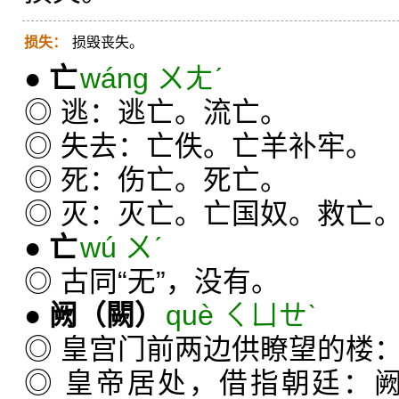
损失：
损毁丧失。
●
亡
wáng ㄨㄤˊ
◎ 逃：逃亡。流亡。
◎ 失去：亡佚。亡羊补牢。
◎ 死：伤亡。死亡。
◎ 灭：灭亡。亡国奴。救亡
●
亡
wú ㄨˊ
◎ 古同“无”，没有。
●
阙
（闕）
què ㄑㄩㄝˋ
◎ 皇宫门前两边供瞭望的楼
◎ 皇帝居处，借指朝廷：