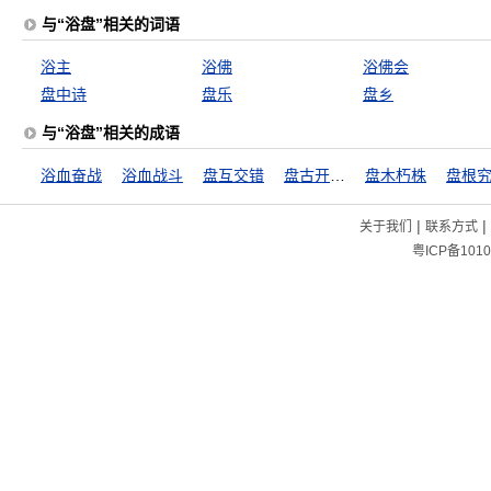
与“浴盘”相关的词语
浴主
浴佛
浴佛会
盘中诗
盘乐
盘乡
与“浴盘”相关的成语
浴血奋战
浴血战斗
盘互交错
盘古开天地
盘木朽株
盘根
|
|
关于我们
联系方式
粤ICP备1010