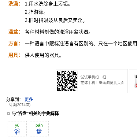
洗澡：
1.用水洗除身上污垢。
2.指游泳。
3.旧时指娼妓从良后又卖淫。
澡盆：
各种材料制做的洗浴用盆状器。
方言：
一种语言中跟标准语言有区别的、只在一个地区使
用具：
供人使用的器具。
试试手机扫一扫
在你手机上继续浏览此页面
分享到：
更多
阅读(2074次)
与“浴盘”相关的字典解释
yù
pán
浴
盘