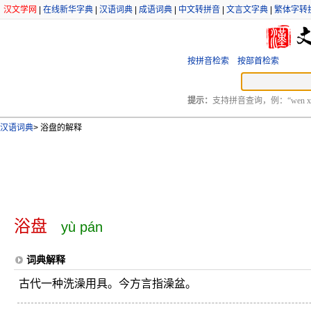
汉文学网
|
在线新华字典
|
汉语词典
|
成语词典
|
中文转拼音
|
文言文字典
|
繁体字转
按拼音检索
按部首检索
提示：
支持拼音查询，例：“wen xu
汉语词典
>
浴盘的解释
浴盘
yù pán
词典解释
古代一种洗澡用具。今方言指澡盆。