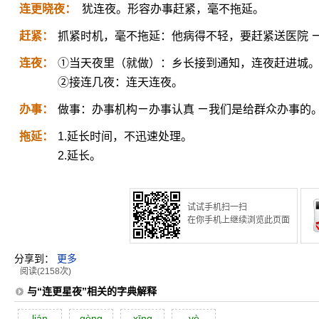
连更晓夜：
犹连夜。形容办事赶紧，毫不拖延。
赶紧：
抓紧时机，毫不拖延：他病得不轻，要赶紧送医院 
连夜：
①当天夜里（就做）：乡长接到通知，连夜赶进城
②接连几夜：连天连夜。
办事：
做事：办事机构ㄧ办事认真 ㄧ我们是给群众办事的
拖延：
1.延长时间，不迅速处理。
2.延长。
试试手机扫一扫
在你手机上继续浏览此页面
分享到：
更多
阅读(2158次)
与“连更星夜”相关的字典解释
lián
gèng
xīng
yè