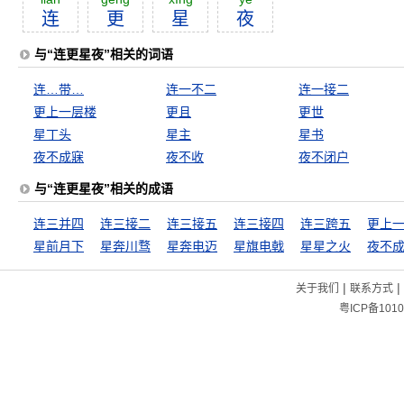
连
更
星
夜
与“连更星夜”相关的词语
连…带…
连一不二
连一接二
更上一层楼
更且
更世
星丁头
星主
星书
夜不成寐
夜不收
夜不闭户
与“连更星夜”相关的成语
连三并四
连三接二
连三接五
连三接四
连三跨五
星前月下
星奔川骛
星奔电迈
星旗电戟
星星之火
夜不
|
|
关于我们
联系方式
粤ICP备1010