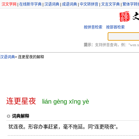
汉文学网
|
在线新华字典
|
汉语词典
|
成语词典
|
中文转拼音
|
文言文字典
|
繁体字转
按拼音检索
按部首检索
提示：
支持拼音查询，例：“wen xu
汉语词典
>
连更星夜的解释
连更星夜
lián gèng xīng yè
词典解释
犹连夜。形容办事赶紧，毫不拖延。同“连更晓夜”。