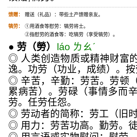
馈赠：
赠送（礼品）：带些土产馈赠亲友。
犒劳：
①用酒食等慰劳：犒劳将士。
②指慰劳的酒食等：吃犒劳（享受犒劳）。
●
劳
（勞）
láo ㄌㄠˊ
◎ 人类创造物质或精神财富
逸。功劳（功业，成绩）。按
◎ 辛苦，辛勤：劳苦。劳顿
累病苦）。劳碌（事情多而
劳。任劳任怨。
◎ 劳动者的简称：劳工（旧
◎ 用力：劳苦功高。勤劳。