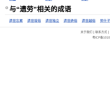
与“遗劳”相关的成语
遗世忘累
遗世拔俗
遗世独立
遗世绝俗
遗世越俗
劳什
|
|
关于我们
联系方式
粤ICP备1010