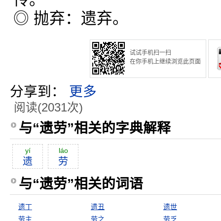
◎ 抛弃：遗弃。
试试手机扫一扫
在你手机上继续浏览此页面
分享到：
更多
阅读(2031次)
与“遗劳”相关的字典解释
yí
láo
遗
劳
与“遗劳”相关的词语
遗丁
遗丑
遗世
劳主
劳之
劳乏