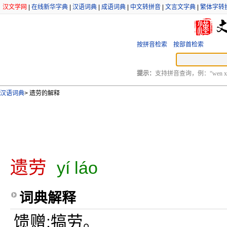
汉文学网
|
在线新华字典
|
汉语词典
|
成语词典
|
中文转拼音
|
文言文字典
|
繁体字转
按拼音检索
按部首检索
提示：
支持拼音查询，例：“wen xu
汉语词典
>
遗劳的解释
遗劳
yí láo
词典解释
馈赠;犒劳。