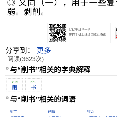
◎ 义同（一），用于一些
弱。剥削。
试试手机扫一扫
在你手机上继续浏览此页面
分享到：
更多
阅读(3623次)
与“削书”相关的字典解释
xuē
shū
削
书
与“削书”相关的词语
削亡
削价
削免