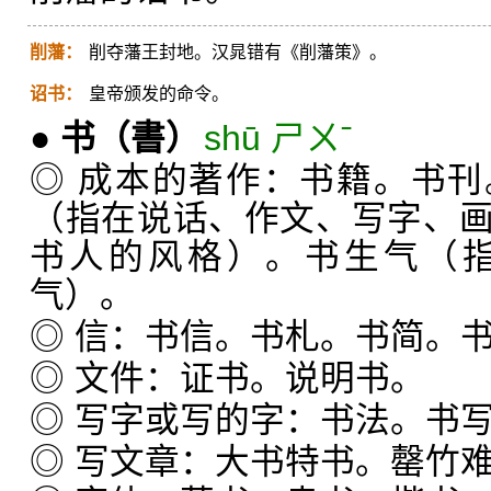
削藩：
削夺藩王封地。汉晁错有《削藩策》。
诏书：
皇帝颁发的命令。
●
书
（書）
shū ㄕㄨˉ
◎ 成本的著作：书籍。书
（指在说话、作文、写字、
书人的风格）。书生气（
气）。
◎ 信：书信。书札。书简。
◎ 文件：证书。说明书。
◎ 写字或写的字：书法。书
◎ 写文章：大书特书。罄竹