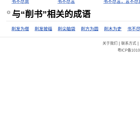
书不尽意
书不尽言
书不尽言，言不尽
与“削书”相关的成语
削发为僧
削发披缁
削尖脑袋
削方为圆
削木为吏
书不
|
|
关于我们
联系方式
粤ICP备1010