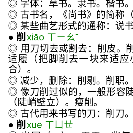
◎ 字体：草书。隶书。楷书
◎ 古书名，《尚书》的简称（
◎ 某些曲艺形式的通称：说
●
削
xiāo ㄒㄧㄠˉ
◎ 用刀切去或割去：削皮。
适履（把脚削去一块来适应
合）。
◎ 减少，删除：削剔。削职
◎ 像刀削过似的，一般形容
（陡峭壁立）。瘦削。
◎ 古代用来书写的刀：削刀
●
削
xuē ㄒㄩㄝˉ