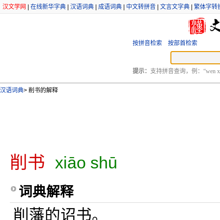
汉文学网
|
在线新华字典
|
汉语词典
|
成语词典
|
中文转拼音
|
文言文字典
|
繁体字转
按拼音检索
按部首检索
提示：
支持拼音查询，例：“wen xu
汉语词典
>
削书的解释
削书
xiāo shū
词典解释
削藩的诏书。