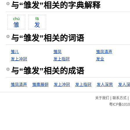
与“雏发”相关的字典解释
chú
fā
雏
发
与“雏发”相关的词语
雏儿
雏凤
雏凤清声
发上冲冠
发上指冠
发业
与“雏发”相关的成语
雏凤清声
雏鹰展翅
发上冲冠
发上指冠
发人深思
发人
|
|
关于我们
联系方式
粤ICP备1010