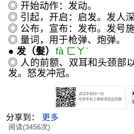
◎ 开始动作：发动。
◎ 引起，开启：启发。发人
◎ 公布，宣布：发布。发号
◎ 量词，用于枪弹、炮弹。
●
发
（髮）
fà ㄈㄚˋ
◎ 人的前额、双耳和头颈部
发。怒发冲冠。
试试手机扫一扫
在你手机上继续浏览此页面
分享到：
更多
阅读(3456次)