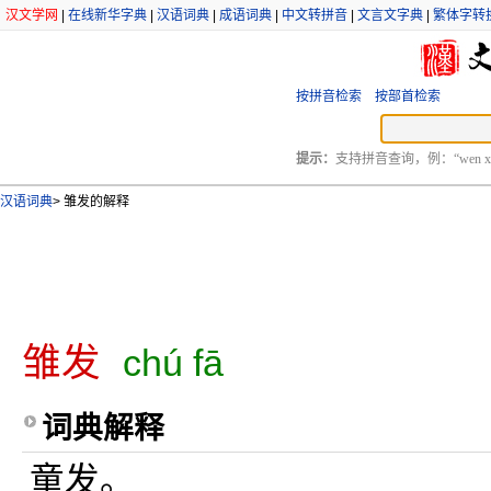
汉文学网
|
在线新华字典
|
汉语词典
|
成语词典
|
中文转拼音
|
文言文字典
|
繁体字转
按拼音检索
按部首检索
提示：
支持拼音查询，例：“wen xu
汉语词典
>
雏发的解释
雏发
chú fā
词典解释
童发。