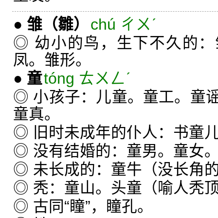
●
雏
（雛）
chú ㄔㄨˊ
◎ 幼小的鸟，生下不久的
凤。雏形。
●
童
tóng ㄊㄨㄥˊ
◎ 小孩子：儿童。童工。童
童真。
◎ 旧时未成年的仆人：书童
◎ 没有结婚的：童男。童女
◎ 未长成的：童牛（没长角
◎ 秃：童山。头童（喻人秃顶
◎ 古同“瞳”，瞳孔。