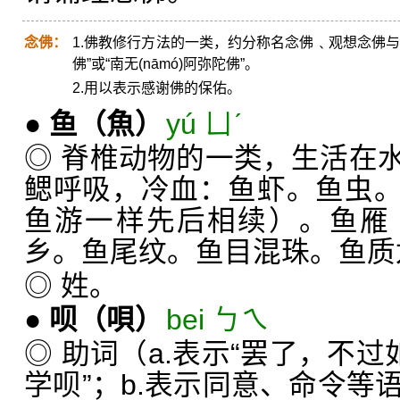
念佛：
1.佛教修行方法的一类，约分称名念佛﹑观想念佛
佛”或“南无(nāmó)阿弥陀佛”。
2.用以表示感谢佛的保佑。
●
鱼
（魚）
yú ㄩˊ
◎ 脊椎动物的一类，生活在
鳃呼吸，冷血：鱼虾。鱼虫
鱼游一样先后相续）。鱼雁
乡。鱼尾纹。鱼目混珠。鱼质
◎ 姓。
●
呗
（唄）
bei ㄅㄟ
◎ 助词（a.表示“罢了，不过
学呗”；b.表示同意、命令等语