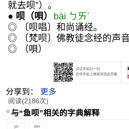
就去呗”）。
●
呗
（唄）
bài ㄅㄞˋ
◎ 〔呗唱〕和尚诵经。
◎ 〔梵呗〕佛教徒念经的声
◎ （唄）
试试手机扫一扫
在你手机上继续浏览此页面
分享到：
更多
阅读(2186次)
与“鱼呗”相关的字典解释
yú
bei