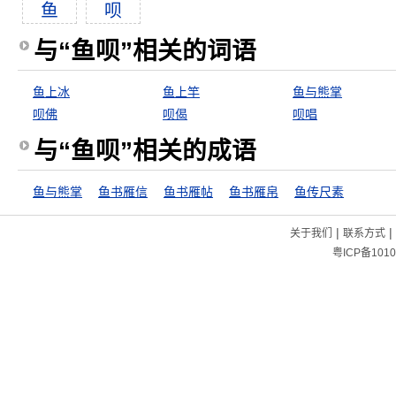
鱼
呗
与“鱼呗”相关的词语
鱼上冰
鱼上竿
鱼与熊掌
呗佛
呗偈
呗唱
与“鱼呗”相关的成语
鱼与熊掌
鱼书雁信
鱼书雁帖
鱼书雁帛
鱼传尺素
|
|
关于我们
联系方式
粤ICP备1010