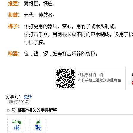
报更：
犹报偿，报应。
和鼓：
元代一种鼓名。
梆子：
①打更用的器具，空心，用竹子或木头制成。
②打击乐器，用两根长短不同的枣木制成，多用于
③梆子腔。
响器：
铙﹑钹﹑锣﹑鼓等打击乐器的统称。
试试手机扫一扫
在你手机上继续浏览此页面
分享到：
更多
阅读(1891次)
与“梆鼓”相关的字典解释
bāng
gŭ
梆
鼓