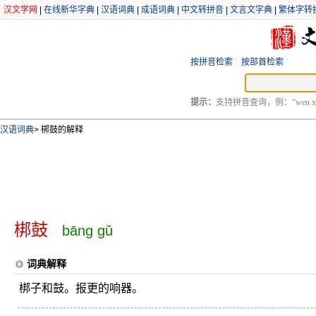
汉文学网
|
在线新华字典
|
汉语词典
|
成语词典
|
中文转拼音
|
文言文字典
|
繁体字转
按拼音检索
按部首检索
提示：
支持拼音查询，例：“wen xu
汉语词典
>
梆鼓的解释
梆鼓
bāng gǔ
词典解释
梆子和鼓。报更的响器。