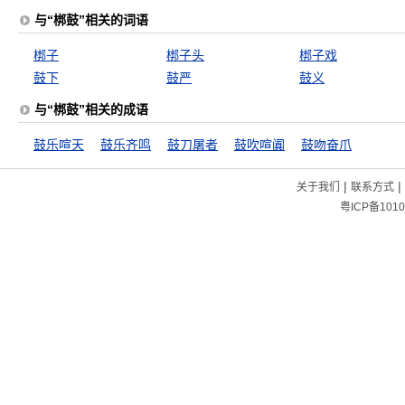
与“梆鼓”相关的词语
梆子
梆子头
梆子戏
鼓下
鼓严
鼓义
与“梆鼓”相关的成语
鼓乐喧天
鼓乐齐鸣
鼓刀屠者
鼓吹喧阗
鼓吻奋爪
|
|
关于我们
联系方式
粤ICP备1010