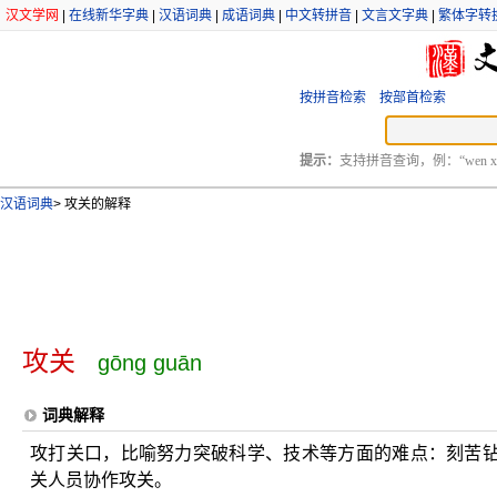
汉文学网
|
在线新华字典
|
汉语词典
|
成语词典
|
中文转拼音
|
文言文字典
|
繁体字转
按拼音检索
按部首检索
提示：
支持拼音查询，例：“wen xu
汉语词典
>
攻关的解释
攻关
gōng guān
词典解释
攻打关口，比喻努力突破科学、技术等方面的难点：刻苦
关人员协作攻关。