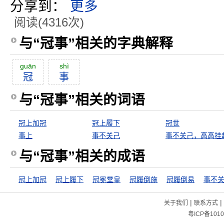
分享到：
更多
阅读(4316次)
与“冠事”相关的字典解释
guān
shì
冠
事
与“冠事”相关的词语
冠上加冠
冠上履下
冠世
事上
事不关己
事不关己，高高挂
与“冠事”相关的成语
冠上加冠
冠上履下
冠冕堂皇
冠履倒施
冠履倒易
事不
|
|
关于我们
联系方式
粤ICP备1010