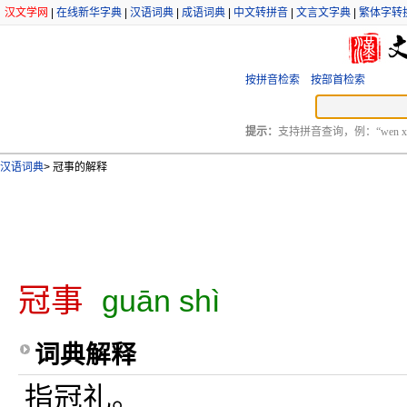
汉文学网
|
在线新华字典
|
汉语词典
|
成语词典
|
中文转拼音
|
文言文字典
|
繁体字转
按拼音检索
按部首检索
提示：
支持拼音查询，例：“wen xu
汉语词典
>
冠事的解释
冠事
guān shì
词典解释
指冠礼。