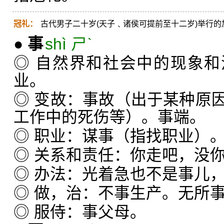
冠礼：
古代男子二十岁(天子﹑诸侯可提前至十二岁)举行
●
事
shì ㄕˋ
◎ 自然界和社会中的现象
业。
◎ 变故：事故（出于某种原
工作中的死伤等）。事端。
◎ 职业：谋事（指找职业）
◎ 关系和责任：你走吧，没
◎ 办法：光着急也不是事儿
◎ 做，治：不事生产。无所
◎ 服侍：事父母。