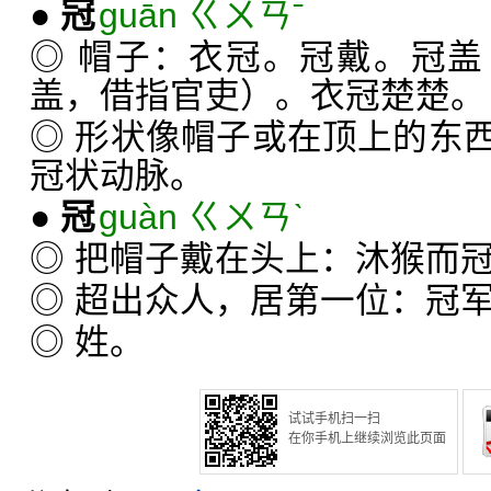
●
冠
guān ㄍㄨㄢˉ
◎ 帽子：衣冠。冠戴。冠
盖，借指官吏）。衣冠楚楚。
◎ 形状像帽子或在顶上的东
冠状动脉。
●
冠
guàn ㄍㄨㄢˋ
◎ 把帽子戴在头上：沐猴而
◎ 超出众人，居第一位：冠
◎ 姓。
试试手机扫一扫
在你手机上继续浏览此页面