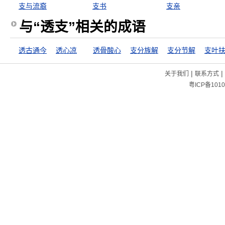
支与流裔
支书
支亲
与“透支”相关的成语
透古通今
透心凉
透骨酸心
支分族解
支分节解
支叶
|
|
关于我们
联系方式
粤ICP备1010