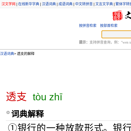
汉文学网
|
在线新华字典
|
汉语词典
|
成语词典
|
中文转拼音
|
文言文字典
|
繁体字转
按拼音检索
按部首检索
提示：
支持拼音查询，例：“wen xu
汉语词典
>
透支的解释
透支
tòu zhī
词典解释
①银行的一种放款形式。银