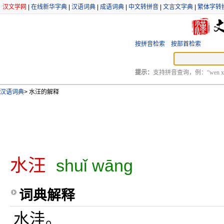
汉文学网
|
在线新华字典
|
汉语词典
|
成语词典
|
中文转拼音
|
文言文字典
|
繁体字转
按拼音检索
按部首检索
提示：
支持拼音查询，例：“wen xu
汉语词典
>
水汪的解释
水汪
shuǐ wāng
词典解释
水洼。