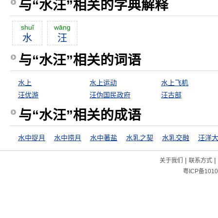
与“水汪”相关的字典解释
shuĭ
wāng
水
汪
与“水汪”相关的词语
水上
水上运动
水上飞机
汪优游
汪伪国民政府
汪古部
与“水汪”相关的成语
水中捉月
水中捞月
水中著盐
水乳之契
水乳交融
汪洋
|
|
关于我们
联系方式
粤ICP备1010