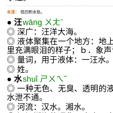
水洼：
低凹积水处。
●
汪
wāng ㄨㄤˉ
◎ 深广：汪洋大海。
◎ 液体聚集在一个地方：地
里充满眼泪的样子；ｂ．象声
◎ 量词，用于液体：一汪水
◎ 姓。
●
水
shuǐ ㄕㄨㄟˇ
◎ 一种无色、无臭、透明的
水泄不通。
◎ 河流：汉水。湘水。