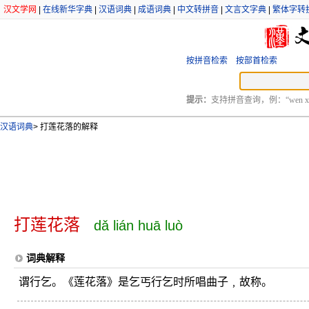
汉文学网
|
在线新华字典
|
汉语词典
|
成语词典
|
中文转拼音
|
文言文字典
|
繁体字转
按拼音检索
按部首检索
提示：
支持拼音查询，例：“wen xu
汉语词典
>
打莲花落的解释
打莲花落
dǎ lián huā luò
词典解释
谓行乞。《莲花落》是乞丐行乞时所唱曲子﹐故称。