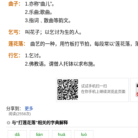
曲子：
1.亦称“曲儿”。
2.乐曲;歌曲。
3.指词﹑散曲等韵文。
乞丐：
叫花子；以乞讨为生的人。
莲花落：
曲艺的一种，用竹板打节拍，每段常以‘莲花落，落
行乞：
1.乞讨。
2.佛教语。谓僧人托钵以求布施。
试试手机扫一扫
在你手机上继续浏览此页面
分享到：
更多
阅读(2558次)
与“打莲花落”相关的字典解释
dă
lián
huā
luò