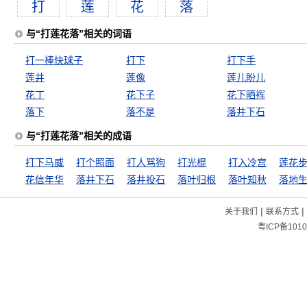
打
莲
花
落
与“打莲花落”相关的词语
打一棒快球子
打下
打下手
莲井
莲像
莲儿盼儿
花丁
花下子
花下晒裈
落下
落不是
落井下石
与“打莲花落”相关的成语
打下马威
打个照面
打人骂狗
打光棍
打入冷宫
花信年华
落井下石
落井投石
落叶归根
落叶知秋
落地
|
|
关于我们
联系方式
粤ICP备1010