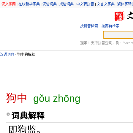
汉文学网
|
在线新华字典
|
汉语词典
|
成语词典
|
中文转拼音
|
文言文字典
|
繁体字转
按拼音检索
按部首检索
提示：
支持拼音查询，例：“wen xu
汉语词典
>
狗中的解释
狗中
gǒu zhōng
词典解释
即狗监。