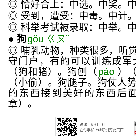
◎ 恰好合上：中选。中奖。
◎ 受到，遭受：中毒。中计
◎ 科举考试被录取：中举。
●
狗
gǒu ㄍㄡˇ
◎ 哺乳动物，种类很多，听
守门户，有的可以训练成军
（狗和猪）。狗刨（
páo
）
（小偷）。狗腿子。狗仗人
的东西接到美好的东西后
章）。
试试手机扫一扫
在你手机上继续浏览此页面