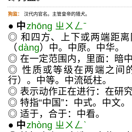
狗监：
汉代内官名。主管皇帝的猎犬。
●
中
zhōng ㄓㄨㄥˉ
◎ 和四方、上下或两端距
（
dàng
）中。中原。中华。
◎ 在一定范围内，里面：暗
◎ 性质或等级在两端之间
行）。中等。中流砥柱。
◎ 表示动作正在进行：在研
◎ 特指“中国”：中式。中文。
◎ 适于，合于：中看。
●
中
zhòng ㄓㄨㄥˋ