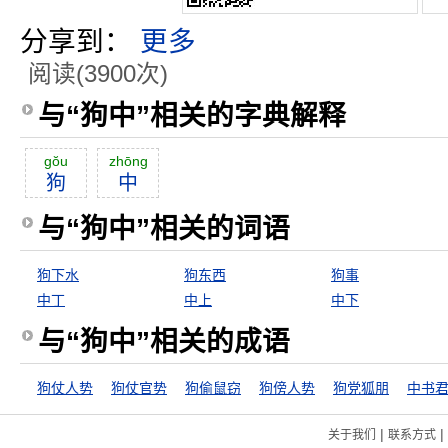
分享到：
更多
阅读(3900次)
与“狗中”相关的字典解释
gŏu
zhōng
狗
中
与“狗中”相关的词语
狗下水
狗东西
狗事
中丁
中上
中下
与“狗中”相关的成语
狗仗人势
狗仗官势
狗偷鼠窃
狗傍人势
狗党狐朋
中书
|
|
关于我们
联系方式