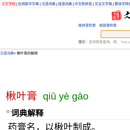
汉文学网
|
在线新华字典
|
汉语词典
|
成语词典
|
中文转拼音
|
文言文字典
|
繁体字转
按拼音检索
按部首检索
提示：
支持拼音查询，例：“wen xu
汉语词典
>
楸叶膏的解释
楸叶膏
qiū yè gāo
词典解释
药膏名，以楸叶制成。