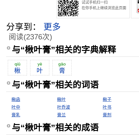
试试手机扫一扫
在你手机上继续浏览此页面
分享到：
更多
阅读(2376次)
与“楸叶膏”相关的字典解释
qiū
yè
gāo
楸
叶
膏
与“楸叶膏”相关的词语
楸函
楸叶
楸子
叶中
叶乔波
叶书
膏乳
膏兰
膏剂
与“楸叶膏”相关的成语