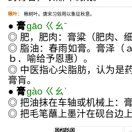
楸叶：
楸树叶。唐宋习俗用以象征秋意。
●
膏
gāo ㄍㄠˉ
◎ 肥，肥肉：膏粱（肥肉、
◎ 脂油：春雨如膏。膏泽（
ｂ．喻给予恩惠）。
◎ 中医指心尖脂肪，认为是
膏肓。
●
膏
gào ㄍㄠˋ
◎ 把油抹在车轴或机械上：
◎ 把毛笔蘸上墨汁在砚台边