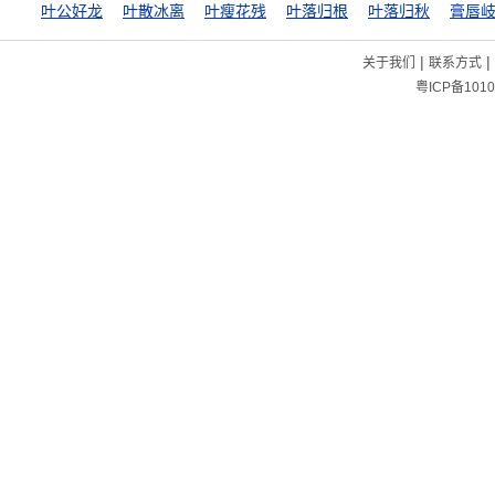
叶公好龙
叶散冰离
叶瘦花残
叶落归根
叶落归秋
膏唇
|
|
关于我们
联系方式
粤ICP备1010