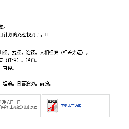
熟。
订计划的路径找到了。
。山径。捷径。途径。大相径庭（相差太远）。
情（任性）。径自。
：直径。
。坦途。日暮途穷。前途。
试手机扫一扫
下载本页内容
你手机上继续浏览此页面