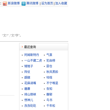
：
新浪微博
腾讯微博
|
设为首页
|
加入收藏
文?” ;“文?学”。
最近查询
阿姆斯特丹
气禀
一山不藏二虎
犯由榜
矮矬子
厨仓
阵仗
秋风黑脸
觑觎
咕咙
花麻调嘴
不宁唯是
蘠蘼
告知
排山倒峡
馥郁
愣神儿
鸟书
孜孜矻矻
千年松