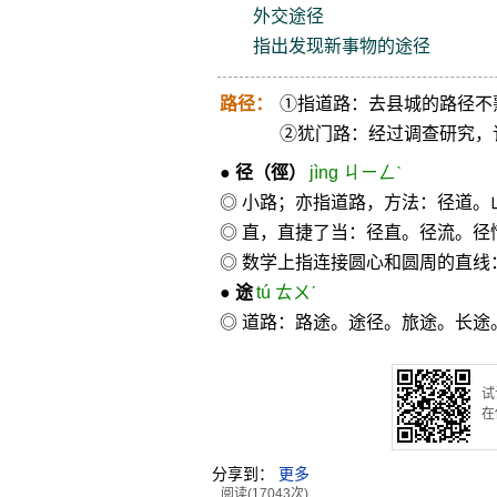
外交途径
指出发现新事物的途径
路径：
①指道路：去县城的路径不
②犹门路：经过调查研究，
●
径
（徑）
jìng ㄐㄧㄥˋ
◎ 小路；亦指道路，方法：径道
◎ 直，直捷了当：径直。径流。径
◎ 数学上指连接圆心和圆周的直线
●
途
tú ㄊㄨˊ
◎ 道路：路途。途径。旅途。长途
试
在
分享到：
更多
阅读(17043次)