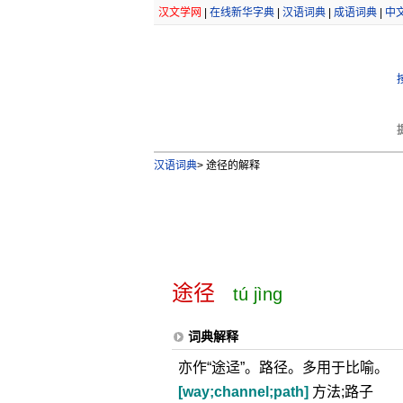
汉文学网
|
在线新华字典
|
汉语词典
|
成语词典
|
中
汉语词典
>
途径的解释
途径
tú jìng
词典解释
亦作“途迳”。路径。多用于比喻。
[way;channel;path]
方法;路子