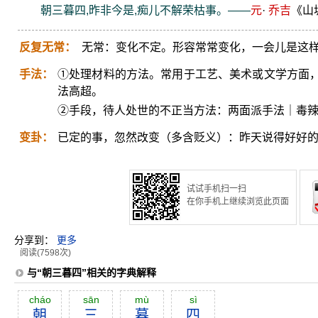
朝三暮四,昨非今是,痴儿不解荣枯事。——
元
·
乔吉
《山
反复无常：
无常：变化不定。形容常常变化，一会儿是这
手法：
①处理材料的方法。常用于工艺、美术或文学方面
法高超。
②手段，待人处世的不正当方法：两面派手法｜毒
变卦：
已定的事，忽然改变（多含贬义）：昨天说得好好
试试手机扫一扫
在你手机上继续浏览此页面
分享到：
更多
阅读(7598次)
与“朝三暮四”相关的字典解释
cháo
sān
mù
sì
朝
三
暮
四