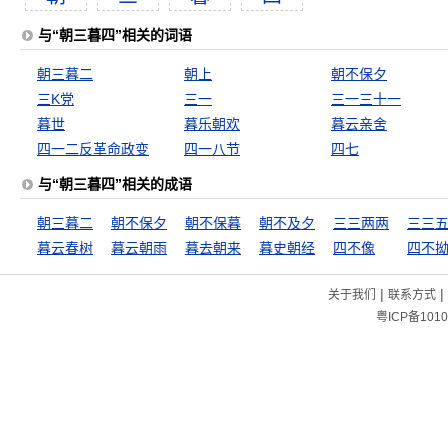
与“朝三暮四”相关的词语
朝三暮二
朝上
朝不保夕
三K党
三一
三一三十一
暮世
暮乐朝欢
暮云亲舍
四一二反革命政变
四一八节
四七
与“朝三暮四”相关的成语
朝三暮二
朝不保夕
朝不保暮
朝不及夕
三三两两
三三
暮云春树
暮云朝雨
暮去朝来
暮史朝经
四不像
四不
|
|
关于我们
联系方式
粤ICP备1010