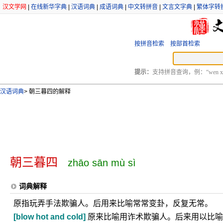
汉文学网
|
在线新华字典
|
汉语词典
|
成语词典
|
中文转拼音
|
文言文字典
|
繁体字转
按拼音检索
按部首检索
提示：
支持拼音查询，例：“wen xu
汉语词典
>
朝三暮四的解释
朝三暮四
zhāo sān mù sì
词典解释
原指玩弄手法欺骗人。后用来比喻常常变卦，反复无常。
[blow hot and cold]
原来比喻用诈术欺骗人。后来用以比喻