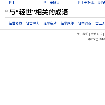
世上
世上无难事
与“轻世”相关的成语
轻世傲物
轻世肆志
轻举妄动
轻举绝俗
轻举远游
|
|
关于我们
联系方式
粤ICP备1010