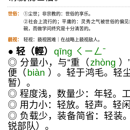
世俗：
①尘世；非宗教的：世俗的享乐。
②社会上流行的；平庸的：灵秀之气被世俗的偏见
碗，而做学问终究是十分清苦的。
藐视：
轻视：藐视困难｜在战略上藐视敌人。
●
轻
（輕）
qīng ㄑㄧㄥˉ
◎ 分量小，与“重（
zhòng
）
便（
biàn
）。轻于鸿毛。轻
暂）。
◎ 程度浅，数量少：年轻。
◎ 用力小：轻放。轻声。轻
◎ 负载少，装备简省：轻装
锐部队）。