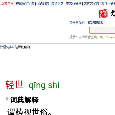
汉文学网
|
在线新华字典
|
汉语词典
|
成语词典
|
中文转拼音
|
文言文字典
|
繁体字转
按拼音检索
按部首检索
提示：
支持拼音查询，例：“wen xu
汉语词典
>
轻世的解释
轻世
qīng shì
词典解释
谓藐视世俗。